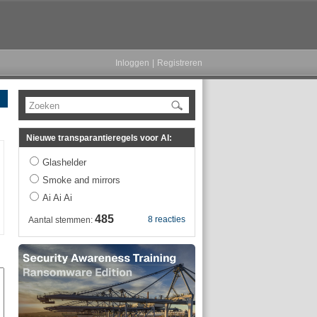
Inloggen
|
Registreren
Zoeken
Nieuwe transparantieregels voor AI:
Glashelder
Smoke and mirrors
Ai Ai Ai
485
8 reacties
Aantal stemmen: