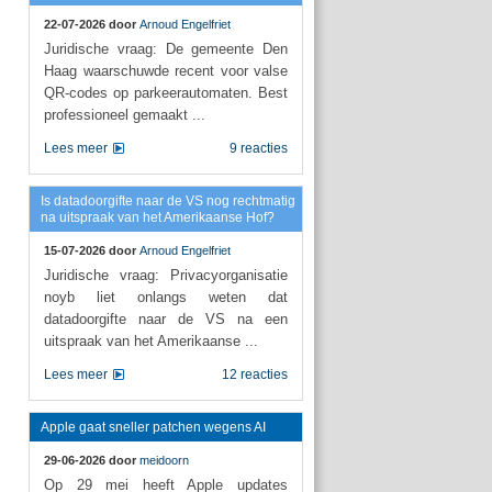
22-07-2026 door
Arnoud Engelfriet
Juridische vraag: De gemeente Den
Haag waarschuwde recent voor valse
QR-codes op parkeerautomaten. Best
professioneel gemaakt ...
Lees meer
9 reacties
Is datadoorgifte naar de VS nog rechtmatig
na uitspraak van het Amerikaanse Hof?
15-07-2026 door
Arnoud Engelfriet
Juridische vraag: Privacyorganisatie
noyb liet onlangs weten dat
datadoorgifte naar de VS na een
uitspraak van het Amerikaanse ...
Lees meer
12 reacties
Apple gaat sneller patchen wegens AI
29-06-2026 door
meidoorn
Op 29 mei heeft Apple updates