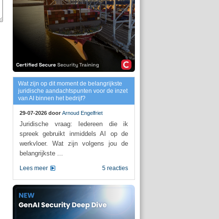
Wat zijn op dit moment de belangrijkste
juridische aandachtspunten voor de inzet
van AI binnen het bedrijf?
29-07-2026 door
Arnoud Engelfriet
Juridische vraag: Iedereen die ik
spreek gebruikt inmiddels AI op de
werkvloer. Wat zijn volgens jou de
belangrijkste ...
Lees meer
5 reacties