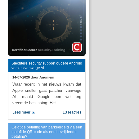
Slechtere security support oudere Android
versies vanwege AI
14-07-2026 door
Anoniem
Waar recent in het nieuws kwam dat
Apple sneller gaat patchen vanwege
AI, maakt Google een wel erg
vreemde beslissing: Het ...
Lees meer
13 reacties
Geldt de betaling van parkeergeld via een
malafide QR-code als een bevrijdende
betaling?