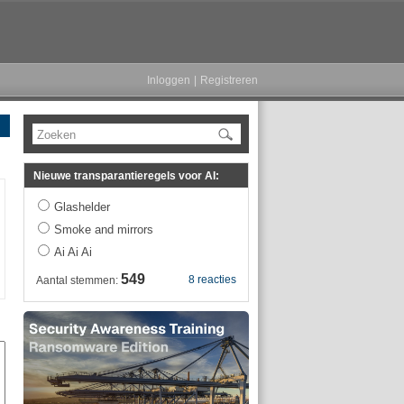
Inloggen
|
Registreren
Zoeken
Nieuwe transparantieregels voor AI:
Glashelder
Smoke and mirrors
Ai Ai Ai
549
8 reacties
Aantal stemmen: