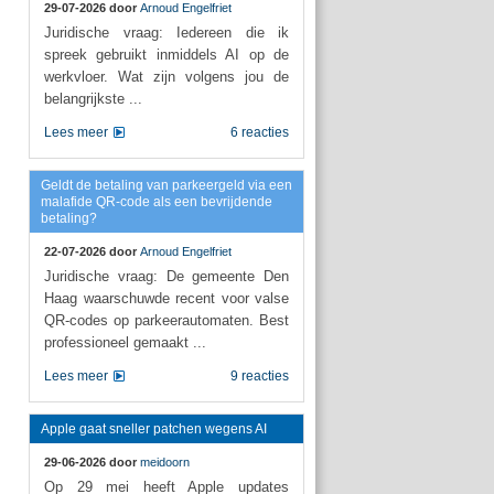
29-07-2026 door
Arnoud Engelfriet
Juridische vraag: Iedereen die ik
spreek gebruikt inmiddels AI op de
werkvloer. Wat zijn volgens jou de
belangrijkste ...
Lees meer
6 reacties
Geldt de betaling van parkeergeld via een
malafide QR-code als een bevrijdende
betaling?
22-07-2026 door
Arnoud Engelfriet
Juridische vraag: De gemeente Den
Haag waarschuwde recent voor valse
QR-codes op parkeerautomaten. Best
professioneel gemaakt ...
Lees meer
9 reacties
Apple gaat sneller patchen wegens AI
29-06-2026 door
meidoorn
Op 29 mei heeft Apple updates