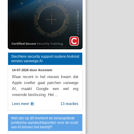
Slechtere security support oudere Android
versies vanwege AI
14-07-2026 door
Anoniem
Waar recent in het nieuws kwam dat
Apple sneller gaat patchen vanwege
AI, maakt Google een wel erg
vreemde beslissing: Het ...
Lees meer
13 reacties
Wat zijn op dit moment de belangrijkste
juridische aandachtspunten voor de inzet
van AI binnen het bedrijf?