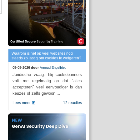
Waarom is het op veel websites nog
steeds zo lastig om cookies te weigeren?
05-08-2026 door
Arnoud Engelfriet
Juridische vraag: Bij cookiebanners
valt me regelmatig op dat "alles
accepteren" veel eenvoudiger is dan
keuzes of zelfs gewoon ...
Lees meer
12 reacties