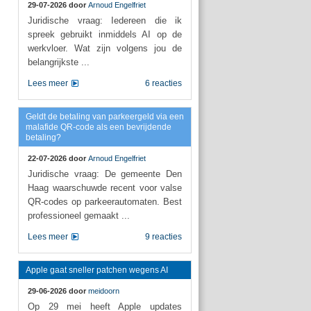
29-07-2026 door
Arnoud Engelfriet
Juridische vraag: Iedereen die ik
spreek gebruikt inmiddels AI op de
werkvloer. Wat zijn volgens jou de
belangrijkste ...
Lees meer
6 reacties
Geldt de betaling van parkeergeld via een
malafide QR-code als een bevrijdende
betaling?
22-07-2026 door
Arnoud Engelfriet
Juridische vraag: De gemeente Den
Haag waarschuwde recent voor valse
QR-codes op parkeerautomaten. Best
professioneel gemaakt ...
Lees meer
9 reacties
Apple gaat sneller patchen wegens AI
29-06-2026 door
meidoorn
Op 29 mei heeft Apple updates