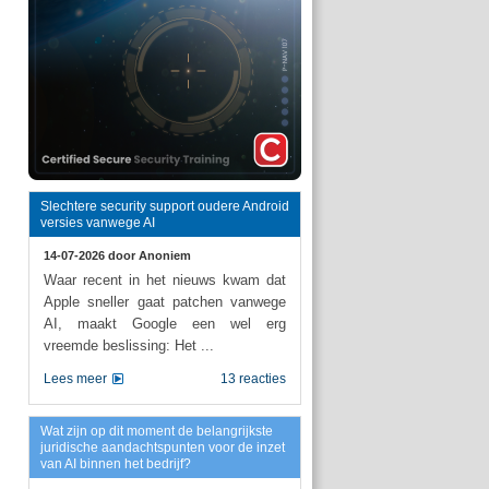
Slechtere security support oudere Android
versies vanwege AI
14-07-2026 door
Anoniem
Waar recent in het nieuws kwam dat
Apple sneller gaat patchen vanwege
AI, maakt Google een wel erg
vreemde beslissing: Het ...
Lees meer
13 reacties
Wat zijn op dit moment de belangrijkste
juridische aandachtspunten voor de inzet
van AI binnen het bedrijf?