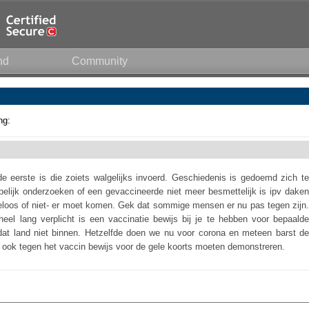
nd
Community
ng:
de eerste is die zoiets walgelijks invoerd. Geschiedenis is gedoemd zich te
pelijk onderzoeken of een gevaccineerde niet meer besmettelijk is ipv daken
utteloos of niet- er moet komen. Gek dat sommige mensen er nu pas tegen zijn.
heel lang verplicht is een vaccinatie bewijs bij je te hebben voor bepaalde
dat land niet binnen. Hetzelfde doen we nu voor corona en meteen barst de
je ook tegen het vaccin bewijs voor de gele koorts moeten demonstreren.