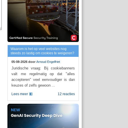
Waarom is het op veel websites nog
steeds zo lastig om cookies te weigeren?
05-08-2026 door
Arnoud Engelfriet
Juridische vraag: Bij cookiebanners
valt me regelmatig op dat "alles
accepteren" veel eenvoudiger is dan
keuzes of zelfs gewoon ...
Lees meer
12 reacties