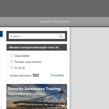
Inloggen
|
Registreren
Zoeken
Nieuwe transparantieregels voor AI:
Glashelder
Smoke and mirrors
Ai Ai Ai
562
9 reacties
Aantal stemmen: