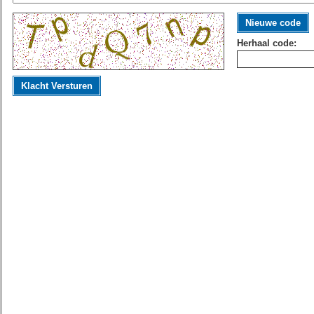
Nieuwe code
Herhaal code:
Klacht Versturen