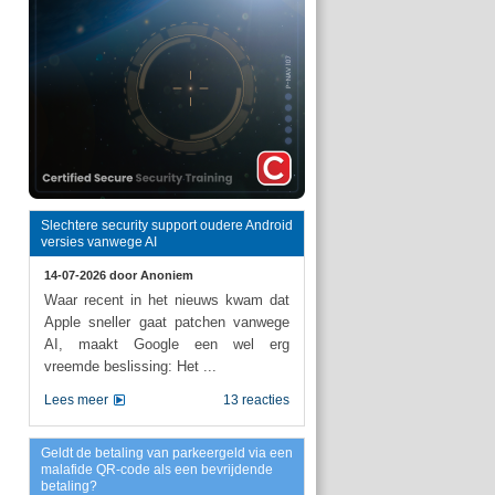
Slechtere security support oudere Android
versies vanwege AI
14-07-2026 door
Anoniem
Waar recent in het nieuws kwam dat
Apple sneller gaat patchen vanwege
AI, maakt Google een wel erg
vreemde beslissing: Het ...
Lees meer
13 reacties
Geldt de betaling van parkeergeld via een
malafide QR-code als een bevrijdende
betaling?