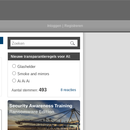
Inloggen
|
Registreren
Zoeken
Nieuwe transparantieregels voor AI:
Glashelder
Smoke and mirrors
Ai Ai Ai
493
8 reacties
Aantal stemmen: