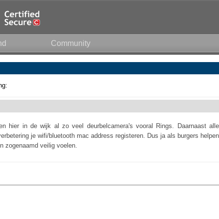
nd
Community
ng:
n hier in de wijk al zo veel deurbelcamera's vooral Rings. Daarnaast alle
rbetering je wifi/bluetooth mac address registeren. Dus ja als burgers helpen
en zogenaamd veilig voelen.