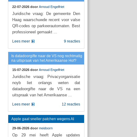
22-07-2026 door
Arnoud Engelfriet
Juridische vraag: De gemeente Den
Haag waarschuwde recent voor valse
QR-codes op parkeerautomaten. Best
professioneel gemaakt ...
Lees meer
9 reacties
Is datadoorgifte naar de VS nog rechtmatig
na uitspraak van het Amerikaanse Hof?
15-07-2026 door
Arnoud Engelfriet
Juridische vraag: Privacyorganisatie
noyb liet onlangs weten dat
datadoorgifte naar de VS na een
uitspraak van het Amerikaanse ...
Lees meer
12 reacties
Apple gaat sneller patchen wegens AI
29-06-2026 door
meidoorn
Op 29 mei heeft Apple updates