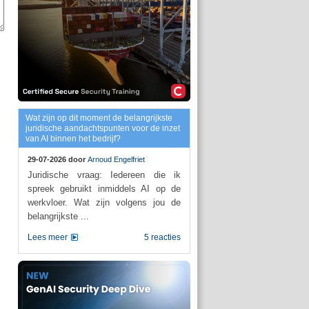
Wat zijn op dit moment de belangrijkste
juridische aandachtspunten voor de inzet
van AI binnen het bedrijf?
29-07-2026 door
Arnoud Engelfriet
Juridische vraag: Iedereen die ik
spreek gebruikt inmiddels AI op de
werkvloer. Wat zijn volgens jou de
belangrijkste ...
Lees meer
5 reacties