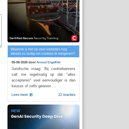
Waarom is het op veel websites nog
steeds zo lastig om cookies te weigeren?
05-08-2026 door
Arnoud Engelfriet
Juridische vraag: Bij cookiebanners
valt me regelmatig op dat "alles
accepteren" veel eenvoudiger is dan
keuzes of zelfs gewoon ...
Lees meer
12 reacties