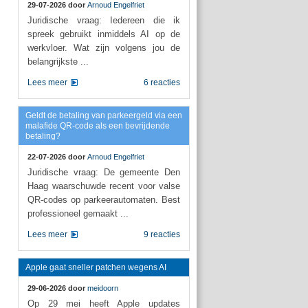
29-07-2026 door
Arnoud Engelfriet
Juridische vraag: Iedereen die ik
spreek gebruikt inmiddels AI op de
werkvloer. Wat zijn volgens jou de
belangrijkste ...
Lees meer
6 reacties
Geldt de betaling van parkeergeld via een
malafide QR-code als een bevrijdende
betaling?
22-07-2026 door
Arnoud Engelfriet
Juridische vraag: De gemeente Den
Haag waarschuwde recent voor valse
QR-codes op parkeerautomaten. Best
professioneel gemaakt ...
Lees meer
9 reacties
Apple gaat sneller patchen wegens AI
29-06-2026 door
meidoorn
Op 29 mei heeft Apple updates