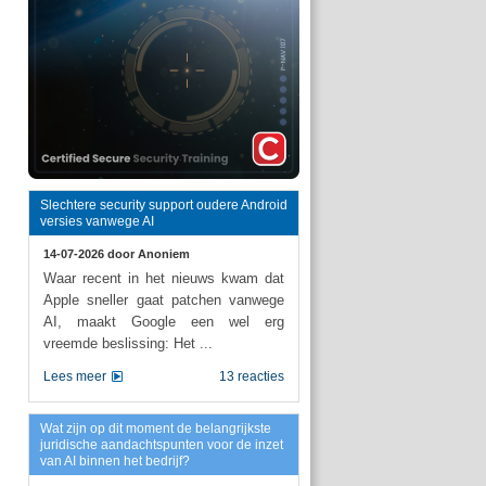
Slechtere security support oudere Android
versies vanwege AI
14-07-2026 door
Anoniem
Waar recent in het nieuws kwam dat
Apple sneller gaat patchen vanwege
AI, maakt Google een wel erg
vreemde beslissing: Het ...
Lees meer
13 reacties
Wat zijn op dit moment de belangrijkste
juridische aandachtspunten voor de inzet
van AI binnen het bedrijf?