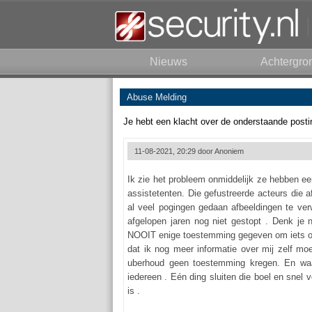
Nieuws
Achtergro
Abuse Melding
Je hebt een klacht over de onderstaande posti
11-08-2021, 20:29 door
Anoniem
Ik zie het probleem onmiddelijk ze hebben ee
assistetenten. Die gefustreerde acteurs die 
al veel pogingen gedaan afbeeldingen te verw
afgelopen jaren nog niet gestopt . Denk je 
NOOIT enige toestemming gegeven om iets op d
dat ik nog meer informatie over mij zelf moe
uberhoud geen toestemming kregen. En waa
iedereen . Eén ding sluiten die boel en snel 
is .