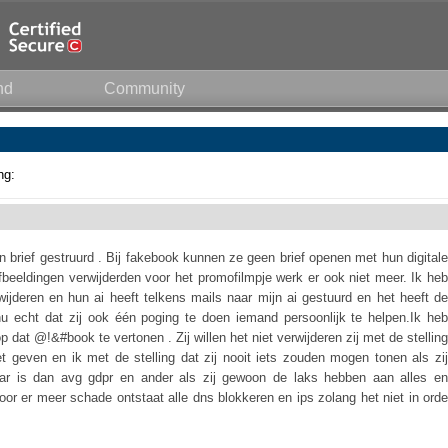
nd
Community
ng:
n brief gestruurd . Bij fakebook kunnen ze geen brief openen met hun digitale
afbeeldingen verwijderden voor het promofilmpje werk er ook niet meer. Ik heb
ijderen en hun ai heeft telkens mails naar mijn ai gestuurd en het heeft de
nu echt dat zij ook één poging te doen iemand persoonlijk te helpen.Ik heb
at @!&#book te vertonen . Zij willen het niet verwijderen zij met de stelling
t geven en ik met de stelling dat zij nooit iets zouden mogen tonen als zij
r is dan avg gdpr en ander als zij gewoon de laks hebben aan alles en
voor er meer schade ontstaat alle dns blokkeren en ips zolang het niet in orde