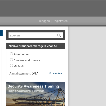
Inloggen
|
Registreren
Zoeken
Nieuwe transparantieregels voor AI:
Glashelder
Smoke and mirrors
Ai Ai Ai
547
8 reacties
Aantal stemmen: