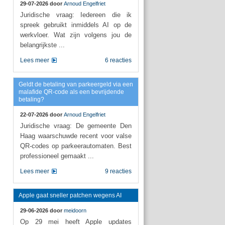
29-07-2026 door
Arnoud Engelfriet
Juridische vraag: Iedereen die ik
spreek gebruikt inmiddels AI op de
werkvloer. Wat zijn volgens jou de
belangrijkste ...
Lees meer
6 reacties
Geldt de betaling van parkeergeld via een
malafide QR-code als een bevrijdende
betaling?
22-07-2026 door
Arnoud Engelfriet
Juridische vraag: De gemeente Den
Haag waarschuwde recent voor valse
QR-codes op parkeerautomaten. Best
professioneel gemaakt ...
Lees meer
9 reacties
Apple gaat sneller patchen wegens AI
29-06-2026 door
meidoorn
Op 29 mei heeft Apple updates