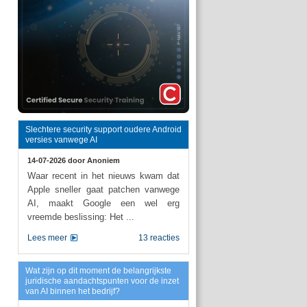
Slechtere security support oudere Android
versies vanwege AI
14-07-2026 door
Anoniem
Waar recent in het nieuws kwam dat
Apple sneller gaat patchen vanwege
AI, maakt Google een wel erg
vreemde beslissing: Het ...
Lees meer
13 reacties
Wat zijn op dit moment de belangrijkste
juridische aandachtspunten voor de inzet
van AI binnen het bedrijf?