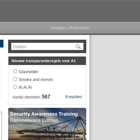
Inloggen
|
Registreren
Zoeken
Nieuwe transparantieregels voor AI:
Glashelder
Smoke and mirrors
Ai Ai Ai
567
9 reacties
Aantal stemmen: