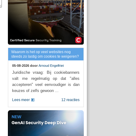
Waarom is het op veel websites nog
steeds zo lastig om cookies te weigeren?
05-08-2026 door
Arnoud Engelfriet
Juridische vraag: Bij cookiebanners
valt me regelmatig op dat "alles
accepteren" veel eenvoudiger is dan
keuzes of zelfs gewoon ...
Lees meer
12 reacties