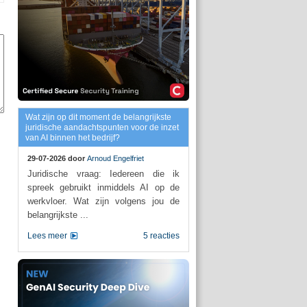
Wat zijn op dit moment de belangrijkste
juridische aandachtspunten voor de inzet
van AI binnen het bedrijf?
29-07-2026 door
Arnoud Engelfriet
Juridische vraag: Iedereen die ik
spreek gebruikt inmiddels AI op de
werkvloer. Wat zijn volgens jou de
belangrijkste ...
Lees meer
5 reacties