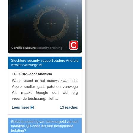
Slechtere security support oudere Android
versies vanwege AI
14-07-2026 door
Anoniem
Waar recent in het nieuws kwam dat
Apple sneller gaat patchen vanwege
AI, maakt Google een wel erg
vreemde beslissing: Het ...
Lees meer
13 reacties
Geldt de betaling van parkeergeld via een
malafide QR-code als een bevrijdende
betaling?