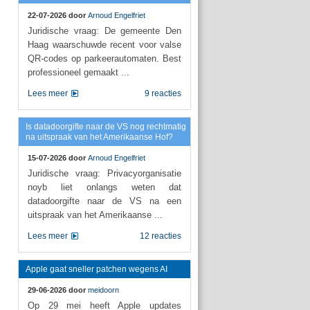
22-07-2026 door
Arnoud Engelfriet
Juridische vraag: De gemeente Den
Haag waarschuwde recent voor valse
QR-codes op parkeerautomaten. Best
professioneel gemaakt ...
Lees meer
9 reacties
Is datadoorgifte naar de VS nog rechtmatig
na uitspraak van het Amerikaanse Hof?
15-07-2026 door
Arnoud Engelfriet
Juridische vraag: Privacyorganisatie
noyb liet onlangs weten dat
datadoorgifte naar de VS na een
uitspraak van het Amerikaanse ...
Lees meer
12 reacties
Apple gaat sneller patchen wegens AI
29-06-2026 door
meidoorn
Op 29 mei heeft Apple updates