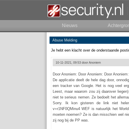
Nieuws
Achtergro
Abuse Melding
Je hebt een klacht over de onderstaande posti
10-11-2021, 09:53 door
Anoniem
Door Anoniem: Door Anoniem: Door Anoniem: D
De applicatie deelt de hele dag door, onnodi
een tracker van Google. Het is nog veel erg
Leest, maar waarom zou zij daarover liegen
niet te serieus nemen. Ze bedoelt het allem
Sorry. Ik kon gisteren de link niet hele
v=r1NF0QMinu4 WEF is natuurlijk het World
moeten noemen? Ze is dan misschien wel niet
zij nog bij de PP was.