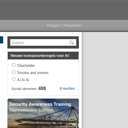
Inloggen
|
Registreren
Zoeken
Nieuwe transparantieregels voor AI:
Glashelder
Smoke and mirrors
Ai Ai Ai
488
8 reacties
Aantal stemmen: