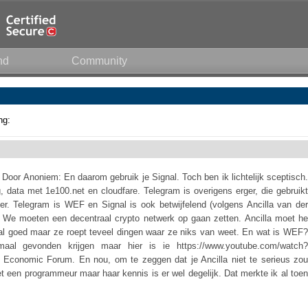
nd
Community
ng:
oor Anoniem: En daarom gebruik je Signal. Toch ben ik lichtelijk sceptisch.
g, data met 1e100.net en cloudfare. Telegram is overigens erger, die gebruikt
er. Telegram is WEF en Signal is ook betwijfelend (volgens Ancilla van der
) We moeten een decentraal crypto netwerk op gaan zetten. Ancilla moet he
aal goed maar ze roept teveel dingen waar ze niks van weet. En wat is WEF?
maal gevonden krijgen maar hier is ie https://www.youtube.com/watch?
 Economic Forum. En nou, om te zeggen dat je Ancilla niet te serieus zou
 een programmeur maar haar kennis is er wel degelijk. Dat merkte ik al toen