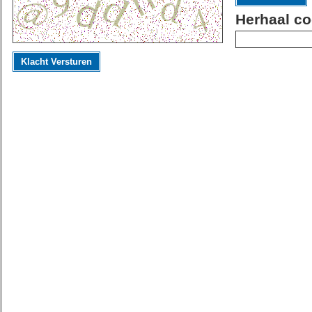
Herhaal co
Klacht Versturen