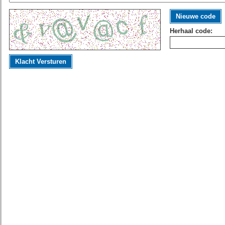
Nieuwe code
Herhaal code:
Klacht Versturen