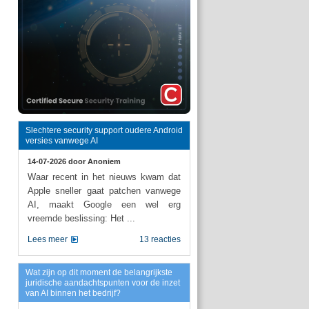
Slechtere security support oudere Android
versies vanwege AI
14-07-2026 door
Anoniem
Waar recent in het nieuws kwam dat
Apple sneller gaat patchen vanwege
AI, maakt Google een wel erg
vreemde beslissing: Het ...
Lees meer
13 reacties
Wat zijn op dit moment de belangrijkste
juridische aandachtspunten voor de inzet
van AI binnen het bedrijf?