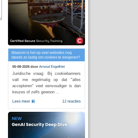
Waarom is het op veel websites nog
steeds zo lastig om cookies te weigeren?
05-08-2026 door
Arnoud Engelfriet
Juridische vraag: Bij cookiebanners
valt me regelmatig op dat "alles
accepteren" veel eenvoudiger is dan
keuzes of zelfs gewoon ...
Lees meer
12 reacties