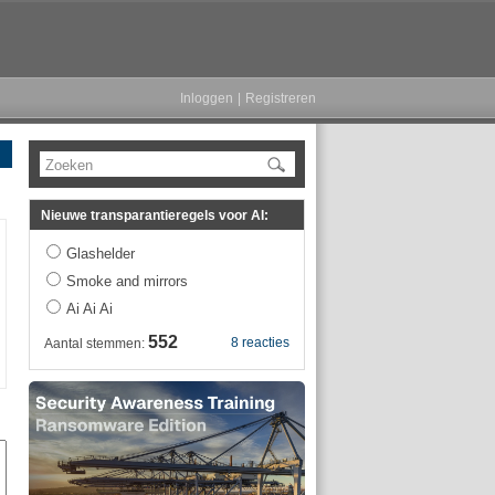
Inloggen
|
Registreren
Zoeken
Nieuwe transparantieregels voor AI:
Glashelder
Smoke and mirrors
Ai Ai Ai
552
8 reacties
Aantal stemmen: