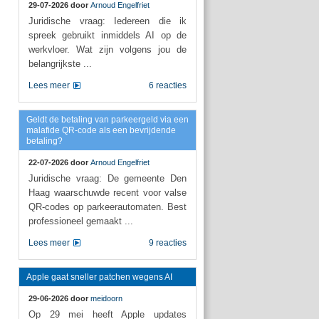
29-07-2026 door
Arnoud Engelfriet
Juridische vraag: Iedereen die ik
spreek gebruikt inmiddels AI op de
werkvloer. Wat zijn volgens jou de
belangrijkste ...
Lees meer
6 reacties
Geldt de betaling van parkeergeld via een
malafide QR-code als een bevrijdende
betaling?
22-07-2026 door
Arnoud Engelfriet
Juridische vraag: De gemeente Den
Haag waarschuwde recent voor valse
QR-codes op parkeerautomaten. Best
professioneel gemaakt ...
Lees meer
9 reacties
Apple gaat sneller patchen wegens AI
29-06-2026 door
meidoorn
Op 29 mei heeft Apple updates