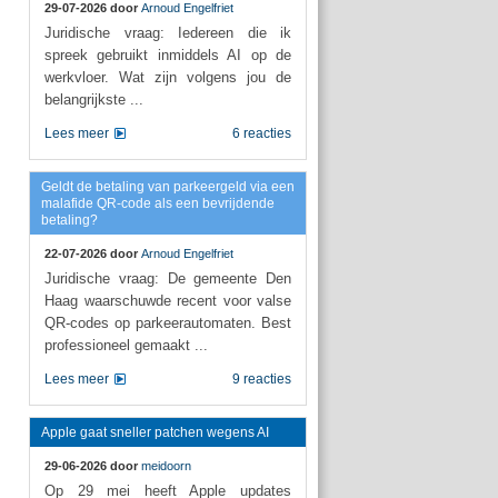
29-07-2026 door
Arnoud Engelfriet
Juridische vraag: Iedereen die ik
spreek gebruikt inmiddels AI op de
werkvloer. Wat zijn volgens jou de
belangrijkste ...
Lees meer
6 reacties
Geldt de betaling van parkeergeld via een
malafide QR-code als een bevrijdende
betaling?
22-07-2026 door
Arnoud Engelfriet
Juridische vraag: De gemeente Den
Haag waarschuwde recent voor valse
QR-codes op parkeerautomaten. Best
professioneel gemaakt ...
Lees meer
9 reacties
Apple gaat sneller patchen wegens AI
29-06-2026 door
meidoorn
Op 29 mei heeft Apple updates