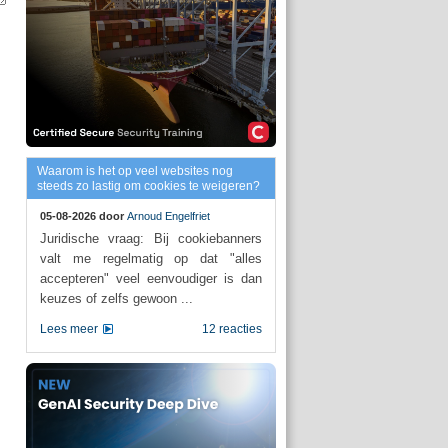
Waarom is het op veel websites nog
steeds zo lastig om cookies te weigeren?
05-08-2026 door
Arnoud Engelfriet
Juridische vraag: Bij cookiebanners
valt me regelmatig op dat "alles
accepteren" veel eenvoudiger is dan
keuzes of zelfs gewoon ...
Lees meer
12 reacties