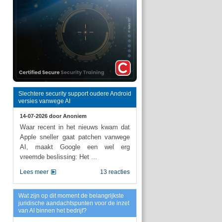
Slechtere security support oudere Android
versies vanwege AI
14-07-2026 door
Anoniem
Waar recent in het nieuws kwam dat
Apple sneller gaat patchen vanwege
AI, maakt Google een wel erg
vreemde beslissing: Het ...
Lees meer
13 reacties
Wat zijn op dit moment de belangrijkste
juridische aandachtspunten voor de inzet
van AI binnen het bedrijf?