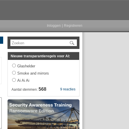
Inloggen
|
Registreren
Zoeken
Nieuwe transparantieregels voor AI:
Glashelder
Smoke and mirrors
Ai Ai Ai
568
9 reacties
Aantal stemmen: