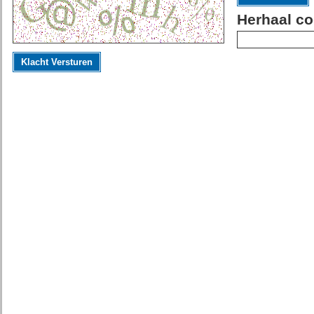
Herhaal co
Klacht Versturen