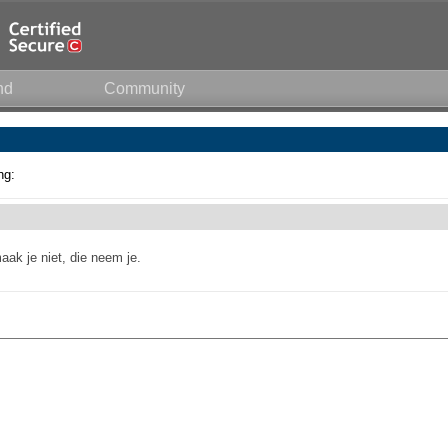
nd
Community
ng:
ak je niet, die neem je.