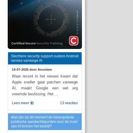
Slechtere security support oudere Android
versies vanwege AI
14-07-2026 door
Anoniem
Waar recent in het nieuws kwam dat
Apple sneller gaat patchen vanwege
AI, maakt Google een wel erg
vreemde beslissing: Het ...
Lees meer
13 reacties
Wat zijn op dit moment de belangrijkste
juridische aandachtspunten voor de inzet
van AI binnen het bedrijf?