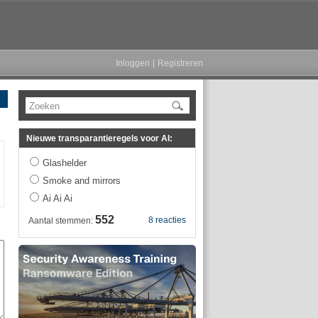
Inloggen
|
Registreren
Zoeken
Nieuwe transparantieregels voor AI:
Glashelder
Smoke and mirrors
Ai Ai Ai
552
8 reacties
Aantal stemmen: