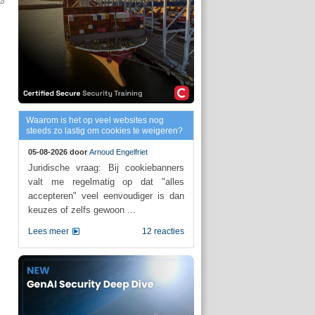
Waarom is het op veel websites nog
steeds zo lastig om cookies te weigeren?
05-08-2026 door
Arnoud Engelfriet
Juridische vraag: Bij cookiebanners
valt me regelmatig op dat "alles
accepteren" veel eenvoudiger is dan
keuzes of zelfs gewoon ...
Lees meer
12 reacties