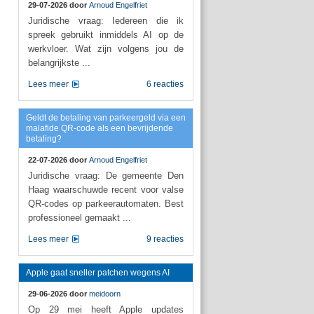
29-07-2026 door
Arnoud Engelfriet
Juridische vraag: Iedereen die ik
spreek gebruikt inmiddels AI op de
werkvloer. Wat zijn volgens jou de
belangrijkste ...
Lees meer
6 reacties
Geldt de betaling van parkeergeld via een
malafide QR-code als een bevrijdende
betaling?
22-07-2026 door
Arnoud Engelfriet
Juridische vraag: De gemeente Den
Haag waarschuwde recent voor valse
QR-codes op parkeerautomaten. Best
professioneel gemaakt ...
Lees meer
9 reacties
Apple gaat sneller patchen wegens AI
29-06-2026 door
meidoorn
Op 29 mei heeft Apple updates