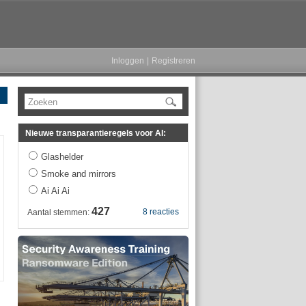
Inloggen
|
Registreren
Zoeken
Nieuwe transparantieregels voor AI:
Glashelder
Smoke and mirrors
Ai Ai Ai
427
8 reacties
Aantal stemmen: