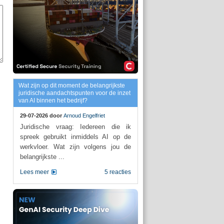
Wat zijn op dit moment de belangrijkste
juridische aandachtspunten voor de inzet
van AI binnen het bedrijf?
29-07-2026 door
Arnoud Engelfriet
Juridische vraag: Iedereen die ik
spreek gebruikt inmiddels AI op de
werkvloer. Wat zijn volgens jou de
belangrijkste ...
Lees meer
5 reacties