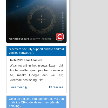
Slechtere security support oudere Android
versies vanwege AI
14-07-2026 door
Anoniem
Waar recent in het nieuws kwam dat
Apple sneller gaat patchen vanwege
AI, maakt Google een wel erg
vreemde beslissing: Het ...
Lees meer
13 reacties
Geldt de betaling van parkeergeld via een
malafide QR-code als een bevrijdende
betaling?