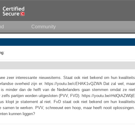
nd
Community
ng:
ee zeer interessante nieuwsitems. Staat ook niet bekend om hun kwaliteits
erlandse overheid zijn er. https://youtu.be/cEHAK1vQZWA Dat zal wel, maar
e is minder dan de helft van de Nederlanders gaan stemmen omdat ze niet
r zelfs partijen worden uitgesloten (PVV, FVD). https://youtu.be/rHdQtAZW0jE
 klopt je statement al niet. FvD staat ook niet bekend om hun kwaliteits
e samen te werken. PVV, schreeuwt een hoop, maar heeft nooit oplossingen.
nten kunnen liggen?