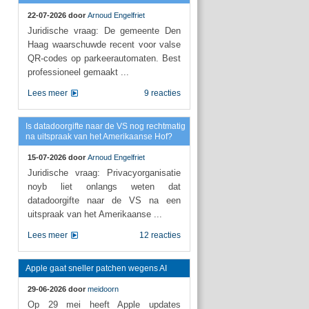
22-07-2026 door
Arnoud Engelfriet
Juridische vraag: De gemeente Den
Haag waarschuwde recent voor valse
QR-codes op parkeerautomaten. Best
professioneel gemaakt ...
Lees meer
9 reacties
Is datadoorgifte naar de VS nog rechtmatig
na uitspraak van het Amerikaanse Hof?
15-07-2026 door
Arnoud Engelfriet
Juridische vraag: Privacyorganisatie
noyb liet onlangs weten dat
datadoorgifte naar de VS na een
uitspraak van het Amerikaanse ...
Lees meer
12 reacties
Apple gaat sneller patchen wegens AI
29-06-2026 door
meidoorn
Op 29 mei heeft Apple updates