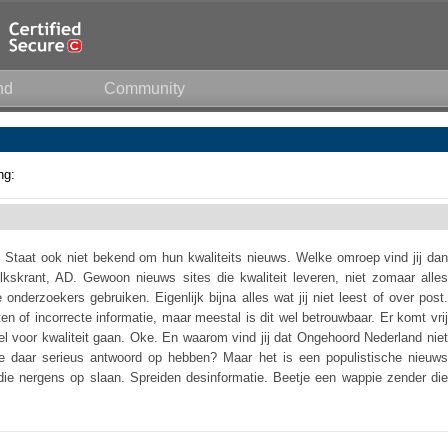
nd
Community
ng:
 Staat ook niet bekend om hun kwaliteits nieuws. Welke omroep vind jij dan
kskrant, AD. Gewoon nieuws sites die kwaliteit leveren, niet zomaar alles
nderzoekers gebruiken. Eigenlijk bijna alles wat jij niet leest of over post.
n of incorrecte informatie, maar meestal is dit wel betrouwbaar. Er komt vrij
 wel voor kwaliteit gaan. Oke. En waarom vind jij dat Ongehoord Nederland niet
je daar serieus antwoord op hebben? Maar het is een populistische nieuws
ie nergens op slaan. Spreiden desinformatie. Beetje een wappie zender die