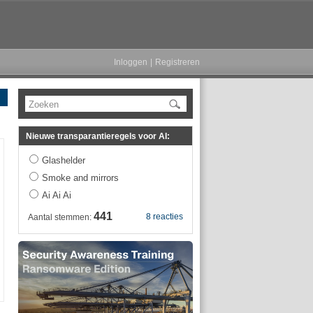
Inloggen
|
Registreren
Zoeken
Nieuwe transparantieregels voor AI:
Glashelder
Smoke and mirrors
Ai Ai Ai
441
8 reacties
Aantal stemmen: