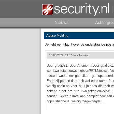
Nieuws
Achtergro
Abuse Melding
Je hebt een klacht over de onderstaande posti
18-03-2022, 09:57 door
Anoniem
Door gradje71: Door Anoniem: Door gradje71:
wel kwaliteitsnieuws hebben?RTLNieuws, Vol
posten, wederhoor gebruiken, gerespecteerde o
En ja zij posten daar ook wel eens soms foute
weinig onzin op voor, dit zijn sites die toch
bekend staat om hun kwaliteitsnieuws?Wil 
zender. Geven ruimte aan complottheorieën d
populistische is, weinig toegevoegde ...