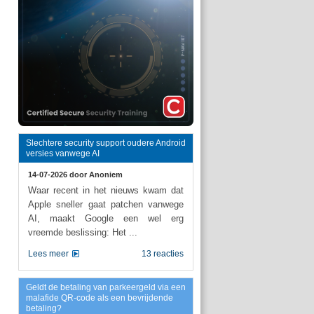
Slechtere security support oudere Android
versies vanwege AI
14-07-2026 door
Anoniem
Waar recent in het nieuws kwam dat
Apple sneller gaat patchen vanwege
AI, maakt Google een wel erg
vreemde beslissing: Het ...
Lees meer
13 reacties
Geldt de betaling van parkeergeld via een
malafide QR-code als een bevrijdende
betaling?