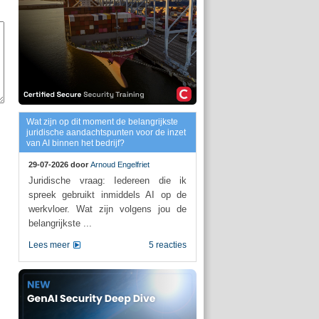
Wat zijn op dit moment de belangrijkste
juridische aandachtspunten voor de inzet
van AI binnen het bedrijf?
29-07-2026 door
Arnoud Engelfriet
Juridische vraag: Iedereen die ik
spreek gebruikt inmiddels AI op de
werkvloer. Wat zijn volgens jou de
belangrijkste ...
Lees meer
5 reacties