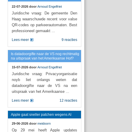
22-07-2026 door
Arnoud Engelfriet
Juridische vraag: De gemeente Den
Haag waarschuwde recent voor valse
QR-codes op parkeerautomaten. Best
professioneel gemaakt ...
Lees meer
9 reacties
Is datadoorgifte naar de VS nog rechtmatig
na uitspraak van het Amerikaanse Hof?
15-07-2026 door
Arnoud Engelfriet
Juridische vraag: Privacyorganisatie
noyb liet onlangs weten dat
datadoorgifte naar de VS na een
uitspraak van het Amerikaanse ...
Lees meer
12 reacties
Apple gaat sneller patchen wegens AI
29-06-2026 door
meidoorn
Op 29 mei heeft Apple updates