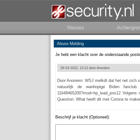
Nieuws
Achtergro
Abuse Melding
Je hebt een klacht over de onderstaande posti
29-03-2022, 13:12 door
Anoniem
Door Anoniem: WSJ melkdt dat het net zich sl
natuurlijk de wanhopige Biden fanclub. htt
11648465200?mod=hp_lead_pos12 Volgens mij
Question: What heeft dit met Corona te make
Beschrijf je klacht (Optioneel):