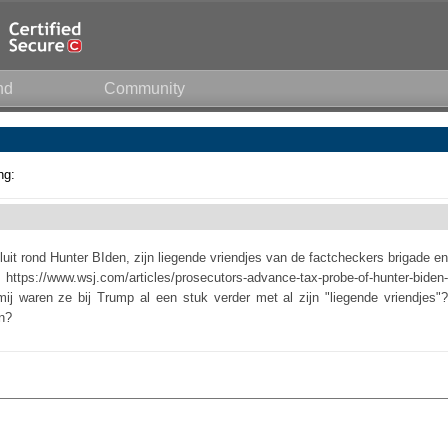
nd
Community
ng:
uit rond Hunter BIden, zijn liegende vriendjes van de factcheckers brigade en
ps://www.wsj.com/articles/prosecutors-advance-tax-probe-of-hunter-biden-
 waren ze bij Trump al een stuk verder met al zijn "liegende vriendjes"?
n?