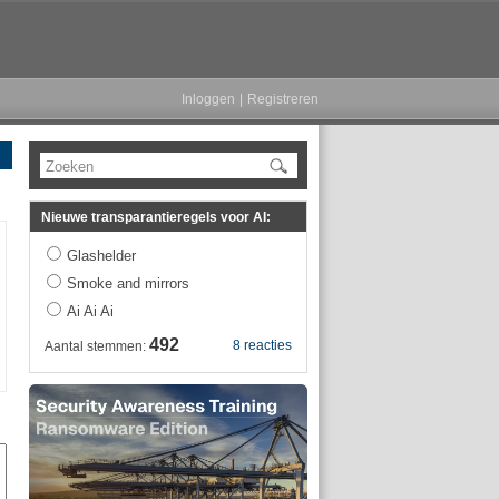
Inloggen
|
Registreren
Zoeken
Nieuwe transparantieregels voor AI:
Glashelder
Smoke and mirrors
Ai Ai Ai
492
8 reacties
Aantal stemmen: