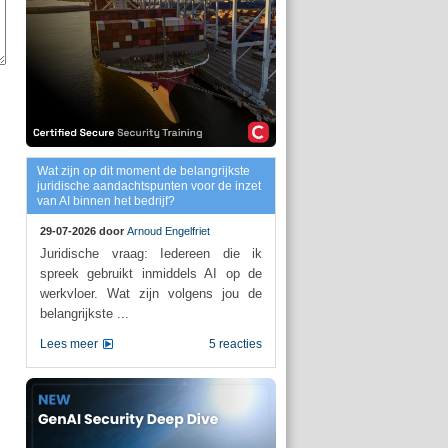
Wat zijn op dit moment de belangrijkste
juridische aandachtspunten voor de inzet
van AI binnen het bedrijf?
29-07-2026 door
Arnoud Engelfriet
Juridische vraag: Iedereen die ik
spreek gebruikt inmiddels AI op de
werkvloer. Wat zijn volgens jou de
belangrijkste ...
Lees meer
5 reacties