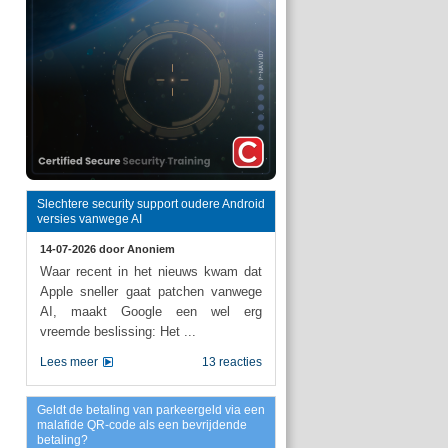
Slechtere security support oudere Android
versies vanwege AI
14-07-2026 door
Anoniem
Waar recent in het nieuws kwam dat
Apple sneller gaat patchen vanwege
AI, maakt Google een wel erg
vreemde beslissing: Het ...
Lees meer
13 reacties
Geldt de betaling van parkeergeld via een
malafide QR-code als een bevrijdende
betaling?