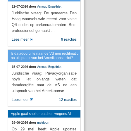
22-07-2026 door
Arnoud Engelfriet
Juridische vraag: De gemeente Den
Haag waarschuwde recent voor valse
QR-codes op parkeerautomaten. Best
professioneel gemaakt ...
Lees meer
9 reacties
Is datadoorgifte naar de VS nog rechtmatig
na uitspraak van het Amerikaanse Hof?
15-07-2026 door
Arnoud Engelfriet
Juridische vraag: Privacyorganisatie
noyb liet onlangs weten dat
datadoorgifte naar de VS na een
uitspraak van het Amerikaanse ...
Lees meer
12 reacties
Apple gaat sneller patchen wegens AI
29-06-2026 door
meidoorn
Op 29 mei heeft Apple updates