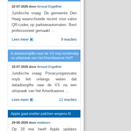
22-07-2026 door
Arnoud Engelfriet
Juridische vraag: De gemeente Den
Haag waarschuwde recent voor valse
QR-codes op parkeerautomaten. Best
professioneel gemaakt ...
Lees meer
9 reacties
Is datadoorgifte naar de VS nog rechtmatig
na uitspraak van het Amerikaanse Hof?
15-07-2026 door
Arnoud Engelfriet
Juridische vraag: Privacyorganisatie
noyb liet onlangs weten dat
datadoorgifte naar de VS na een
uitspraak van het Amerikaanse ...
Lees meer
12 reacties
Apple gaat sneller patchen wegens AI
29-06-2026 door
meidoorn
Op 29 mei heeft Apple updates