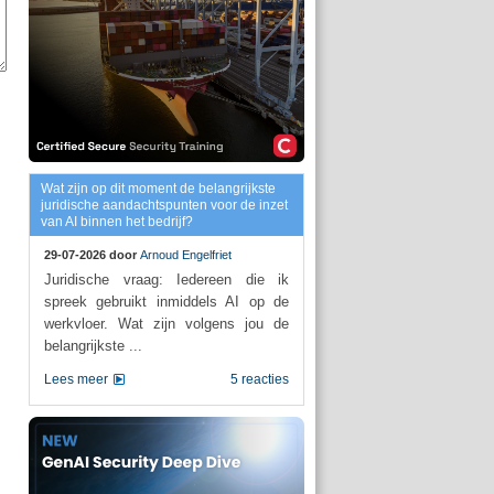
Wat zijn op dit moment de belangrijkste
juridische aandachtspunten voor de inzet
van AI binnen het bedrijf?
29-07-2026 door
Arnoud Engelfriet
Juridische vraag: Iedereen die ik
spreek gebruikt inmiddels AI op de
werkvloer. Wat zijn volgens jou de
belangrijkste ...
Lees meer
5 reacties