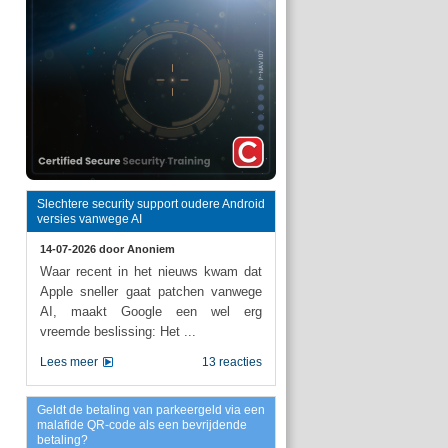
Slechtere security support oudere Android
versies vanwege AI
14-07-2026 door
Anoniem
Waar recent in het nieuws kwam dat
Apple sneller gaat patchen vanwege
AI, maakt Google een wel erg
vreemde beslissing: Het ...
Lees meer
13 reacties
Geldt de betaling van parkeergeld via een
malafide QR-code als een bevrijdende
betaling?