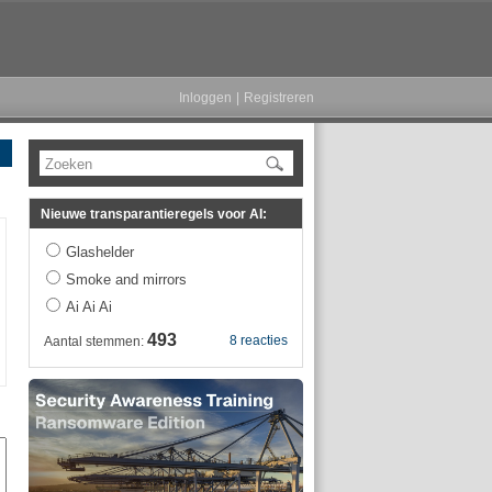
Inloggen
|
Registreren
Zoeken
Nieuwe transparantieregels voor AI:
Glashelder
Smoke and mirrors
Ai Ai Ai
493
8 reacties
Aantal stemmen: