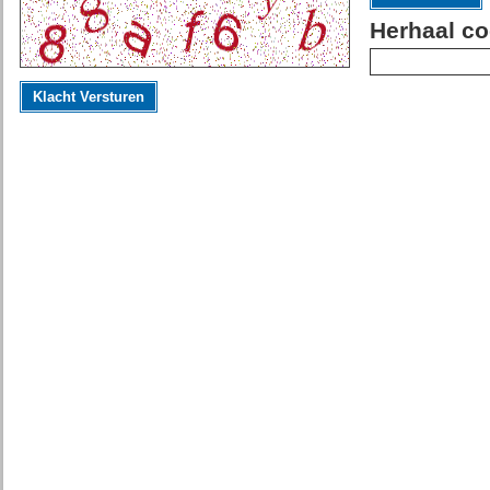
Herhaal co
Klacht Versturen