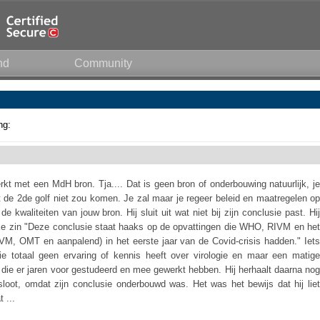
nd
Community
ng:
erkt met een MdH bron. Tja.... Dat is geen bron of onderbouwing natuurlijk, je
t de 2de golf niet zou komen. Je zal maar je regeer beleid en maatregelen op
e kwaliteiten van jouw bron. Hij sluit uit wat niet bij zijn conclusie past. Hij
euke zin "Deze conclusie staat haaks op de opvattingen die WHO, RIVM en het
M, OMT en aanpalend) in het eerste jaar van de Covid-crisis hadden." Iets
 totaal geen ervaring of kennis heeft over virologie en maar een matige
en die er jaren voor gestudeerd en mee gewerkt hebben. Hij herhaalt daarna nog
t sloot, omdat zijn conclusie onderbouwd was. Het was het bewijs dat hij liet
 ...