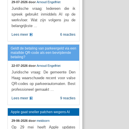
29-07-2026 door
Arnoud Engelfriet
Juridische vraag: Iedereen die ik
spreek gebruikt inmiddels AI op de
werkvloer. Wat zijn volgens jou de
belangrijkste ...
Lees meer
6 reacties
Geldt de betaling van parkeergeld via een
malafide QR-code als een bevrijdende
betaling?
22-07-2026 door
Arnoud Engelfriet
Juridische vraag: De gemeente Den
Haag waarschuwde recent voor valse
QR-codes op parkeerautomaten. Best
professioneel gemaakt ...
Lees meer
9 reacties
Apple gaat sneller patchen wegens AI
29-06-2026 door
meidoorn
Op 29 mei heeft Apple updates