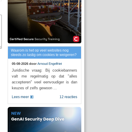
Waarom is het op veel websites nog
steeds zo lastig om cookies te weigeren?
05-08-2026 door
Arnoud Engelfriet
Juridische vraag: Bij cookiebanners
valt me regelmatig op dat "alles
accepteren" veel eenvoudiger is dan
keuzes of zelfs gewoon ...
Lees meer
12 reacties