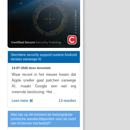
Slechtere security support oudere Android
versies vanwege AI
14-07-2026 door
Anoniem
Waar recent in het nieuws kwam dat
Apple sneller gaat patchen vanwege
AI, maakt Google een wel erg
vreemde beslissing: Het ...
Lees meer
13 reacties
Wat zijn op dit moment de belangrijkste
juridische aandachtspunten voor de inzet
van AI binnen het bedrijf?