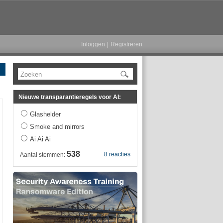
Inloggen
|
Registreren
Zoeken
Nieuwe transparantieregels voor AI:
Glashelder
Smoke and mirrors
Ai Ai Ai
538
8 reacties
Aantal stemmen: