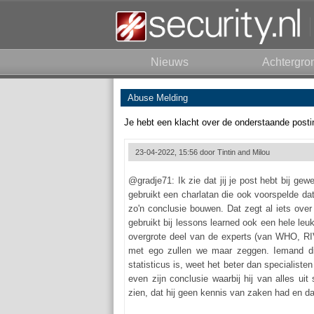
Nieuws
Achtergro
Abuse Melding
Je hebt een klacht over de onderstaande posti
23-04-2022, 15:56 door
Tintin and Milou
@gradje71: Ik zie dat jij je post hebt bij gew
gebruikt een charlatan die ook voorspelde da
zo'n conclusie bouwen. Dat zegt al iets over d
gebruikt bij lessons learned ook een hele l
overgrote deel van de experts (van WHO, RIV
met ego zullen we maar zeggen. Iemand die
statisticus is, weet het beter dan specialist
even zijn conclusie waarbij hij van alles ui
zien, dat hij geen kennis van zaken had en dat