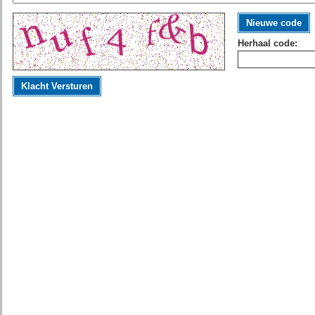
Nieuwe code
Herhaal code:
Klacht Versturen