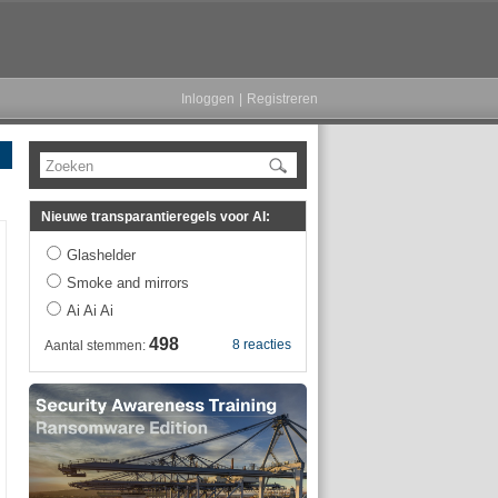
Inloggen
|
Registreren
Zoeken
Nieuwe transparantieregels voor AI:
Glashelder
Smoke and mirrors
Ai Ai Ai
498
8 reacties
Aantal stemmen: