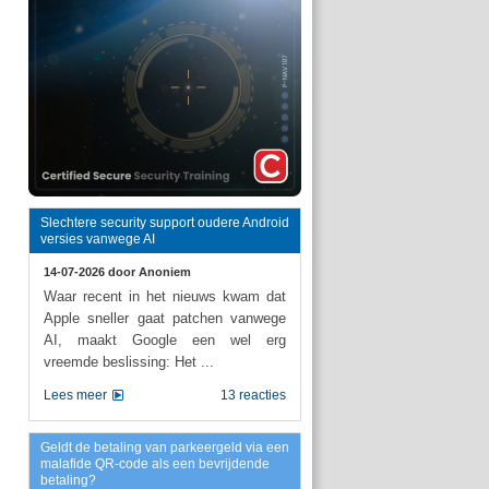
Slechtere security support oudere Android
versies vanwege AI
14-07-2026 door
Anoniem
Waar recent in het nieuws kwam dat
Apple sneller gaat patchen vanwege
AI, maakt Google een wel erg
vreemde beslissing: Het ...
Lees meer
13 reacties
Geldt de betaling van parkeergeld via een
malafide QR-code als een bevrijdende
betaling?