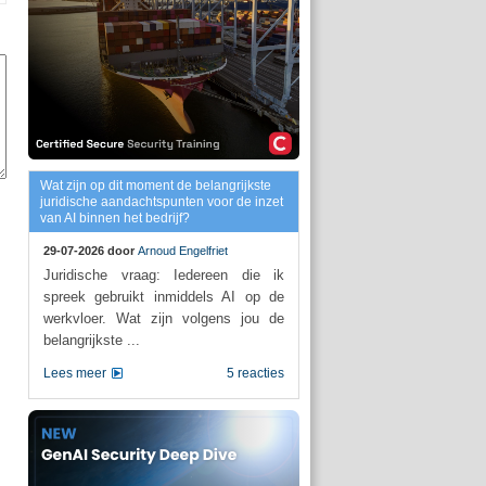
Wat zijn op dit moment de belangrijkste
juridische aandachtspunten voor de inzet
van AI binnen het bedrijf?
29-07-2026 door
Arnoud Engelfriet
Juridische vraag: Iedereen die ik
spreek gebruikt inmiddels AI op de
werkvloer. Wat zijn volgens jou de
belangrijkste ...
Lees meer
5 reacties