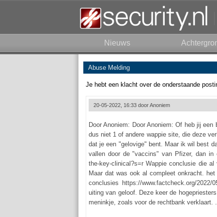
Nieuws
Achtergro
Abuse Melding
Je hebt een klacht over de onderstaande posti
20-05-2022, 16:33 door
Anoniem
Door Anoniem: Door Anoniem: Of heb jij een b
dus niet 1 of andere wappie site, die deze v
dat je een "gelovige" bent. Maar ik wil best d
vallen door de "vaccins" van Pfizer, dan in 
the-key-clinical?s=r Wappie conclusie die al
Maar dat was ook al compleet onkracht. het i
conclusies https://www.factcheck.org/2022/0
uiting van geloof. Deze keer de hogepriester
meninkje, zoals voor de rechtbank verklaart. .