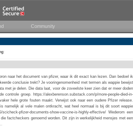
nd
Community
ng:
ron naar het document van pfizer, waar ik dit exact kan lezen. Dan bedoel ik
erkeerde conclusie trekt? Je vooringenomenheid met termen als wappie bewijst
ata met je delen. Die data laat, voor de zoveelste keer zien dat er meer doden
de controle groep. https://alexberenson.substack.com/p/more-people-died-in-
 vaker hele grote fouten maakt. Verwijst ook naar een oudere Pfizer release.
s namelijk al vele malen ontkracht, wat heel normaal is bij dit soort wappie
5/scicheck-pfizer-documents-show-vaccine-is-highly-effective/ Wederom een
s die factcheckers genoemd worden. Dit zijn in werkelijkheid mensjes met een
..