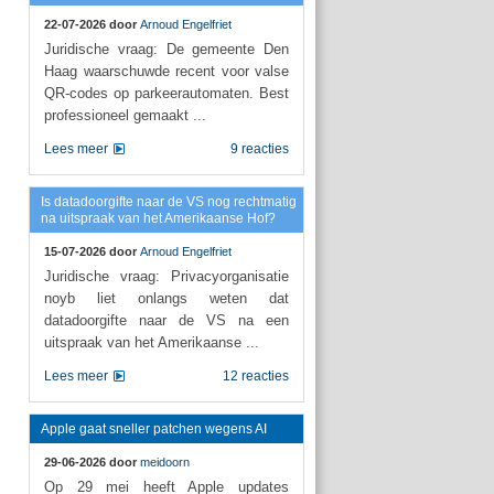
22-07-2026 door
Arnoud Engelfriet
Juridische vraag: De gemeente Den
Haag waarschuwde recent voor valse
QR-codes op parkeerautomaten. Best
professioneel gemaakt ...
Lees meer
9 reacties
Is datadoorgifte naar de VS nog rechtmatig
na uitspraak van het Amerikaanse Hof?
15-07-2026 door
Arnoud Engelfriet
Juridische vraag: Privacyorganisatie
noyb liet onlangs weten dat
datadoorgifte naar de VS na een
uitspraak van het Amerikaanse ...
Lees meer
12 reacties
Apple gaat sneller patchen wegens AI
29-06-2026 door
meidoorn
Op 29 mei heeft Apple updates