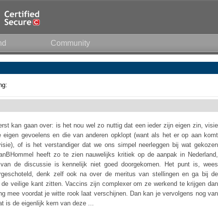
nd
Community
ng:
st kan gaan over: is het nou wel zo nuttig dat een ieder zijn eigen zin, visie
de eigen gevoelens en die van anderen opklopt (want als het er op aan komt
sie), of is het verstandiger dat we ons simpel neerleggen bij wat gekozen
JanBHommel heeft zo te zien nauwelijks kritiek op de aanpak in Nederland,
van de discussie is kennelijk niet goed doorgekomen. Het punt is, wees
geschoteld, denk zelf ook na over de meritus van stellingen en ga bij de
de veilige kant zitten. Vaccins zijn complexer om ze werkend te krijgen dan
 mee voordat je witte rook laat verschijnen. Dan kan je vervolgens nog van
t is de eigenlijk kern van deze ...