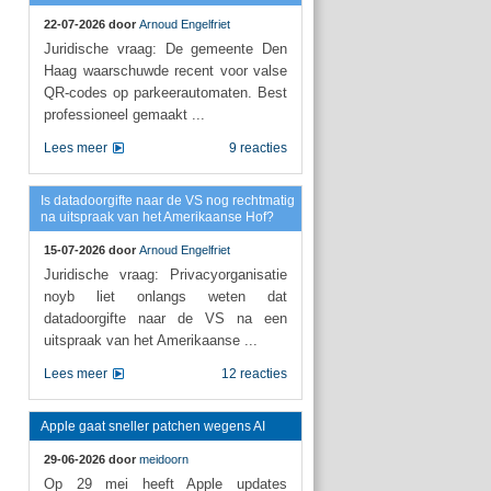
22-07-2026 door
Arnoud Engelfriet
Juridische vraag: De gemeente Den
Haag waarschuwde recent voor valse
QR-codes op parkeerautomaten. Best
professioneel gemaakt ...
Lees meer
9 reacties
Is datadoorgifte naar de VS nog rechtmatig
na uitspraak van het Amerikaanse Hof?
15-07-2026 door
Arnoud Engelfriet
Juridische vraag: Privacyorganisatie
noyb liet onlangs weten dat
datadoorgifte naar de VS na een
uitspraak van het Amerikaanse ...
Lees meer
12 reacties
Apple gaat sneller patchen wegens AI
29-06-2026 door
meidoorn
Op 29 mei heeft Apple updates