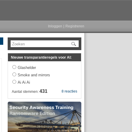
Inloggen
|
Registreren
Zoeken
Nieuwe transparantieregels voor AI:
Glashelder
Smoke and mirrors
Ai Ai Ai
431
8 reacties
Aantal stemmen: