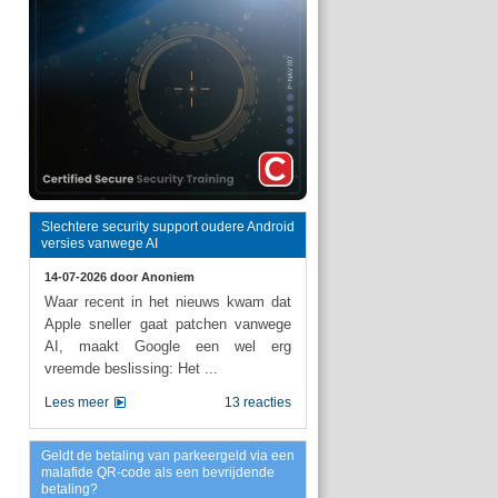
Slechtere security support oudere Android
versies vanwege AI
14-07-2026 door
Anoniem
Waar recent in het nieuws kwam dat
Apple sneller gaat patchen vanwege
AI, maakt Google een wel erg
vreemde beslissing: Het ...
Lees meer
13 reacties
Geldt de betaling van parkeergeld via een
malafide QR-code als een bevrijdende
betaling?