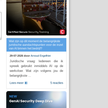
Wat zijn op dit moment de belangrijkste
juridische aandachtspunten voor de inzet
van AI binnen het bedrijf?
29-07-2026 door
Arnoud Engelfriet
Juridische vraag: Iedereen die ik
spreek gebruikt inmiddels AI op de
werkvloer. Wat zijn volgens jou de
belangrijkste ...
Lees meer
5 reacties