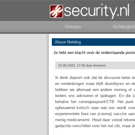
Nieuws
Achtergro
Abuse Melding
Je hebt een klacht over de onderstaande posti
23-05-2022, 17:46 door
Anoniem
Ik denk daarom ook dat de discussie beter eer
en verdenkingen maar blijft doordrijven en 
hebben we allemaal een andere mening of vi
leiders ons adviseren of opdragen. En die 
behalve het coronapaspoort/CTB. Het punt 
opbouwend kritisch naar wat ons wordt voor
experiemntele fase van (corona) vaccins aan 
menig medicamemt. Houd daar vooraf rekening
gedachte verschillen over het nut ctb, maar da