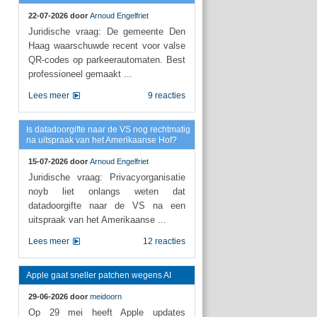
22-07-2026 door
Arnoud Engelfriet
Juridische vraag: De gemeente Den
Haag waarschuwde recent voor valse
QR-codes op parkeerautomaten. Best
professioneel gemaakt ...
Lees meer
9 reacties
Is datadoorgifte naar de VS nog rechtmatig
na uitspraak van het Amerikaanse Hof?
15-07-2026 door
Arnoud Engelfriet
Juridische vraag: Privacyorganisatie
noyb liet onlangs weten dat
datadoorgifte naar de VS na een
uitspraak van het Amerikaanse ...
Lees meer
12 reacties
Apple gaat sneller patchen wegens AI
29-06-2026 door
meidoorn
Op 29 mei heeft Apple updates