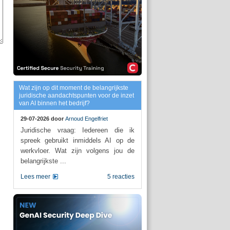
Wat zijn op dit moment de belangrijkste
juridische aandachtspunten voor de inzet
van AI binnen het bedrijf?
29-07-2026 door
Arnoud Engelfriet
Juridische vraag: Iedereen die ik
spreek gebruikt inmiddels AI op de
werkvloer. Wat zijn volgens jou de
belangrijkste ...
Lees meer
5 reacties