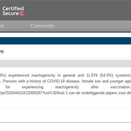
nd
Community
ng:
.9%) experienced reactogenicity in general and 11,979 (54.0%) systemic
ion. Persons with a history of COVID-19 disease, female sex and younger age
experiencing reactogenicity after vaccination.
le/pii/S0264410X22000287?via%3Dihub 1 van de onderliggende papers voor de