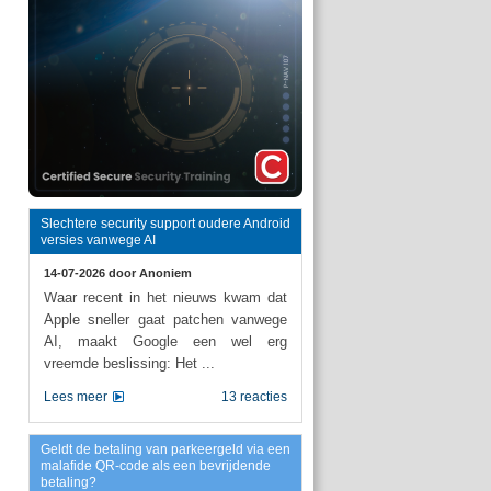
Slechtere security support oudere Android
versies vanwege AI
14-07-2026 door
Anoniem
Waar recent in het nieuws kwam dat
Apple sneller gaat patchen vanwege
AI, maakt Google een wel erg
vreemde beslissing: Het ...
Lees meer
13 reacties
Geldt de betaling van parkeergeld via een
malafide QR-code als een bevrijdende
betaling?