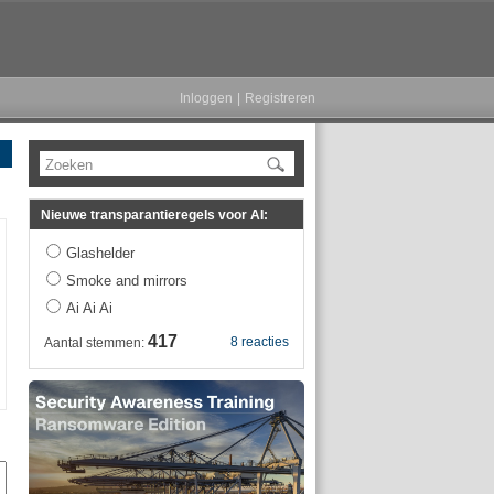
Inloggen
|
Registreren
Zoeken
Nieuwe transparantieregels voor AI:
Glashelder
Smoke and mirrors
Ai Ai Ai
417
8 reacties
Aantal stemmen: