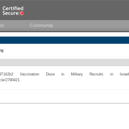
nd
Community
ng:
NT162b2 Vaccination Dose in Military Recruits in Israel
icle/2790421