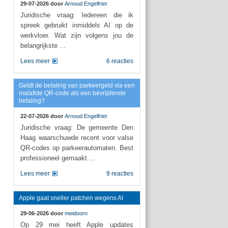
29-07-2026 door
Arnoud Engelfriet
Juridische vraag: Iedereen die ik
spreek gebruikt inmiddels AI op de
werkvloer. Wat zijn volgens jou de
belangrijkste ...
Lees meer
6 reacties
Geldt de betaling van parkeergeld via een
malafide QR-code als een bevrijdende
betaling?
22-07-2026 door
Arnoud Engelfriet
Juridische vraag: De gemeente Den
Haag waarschuwde recent voor valse
QR-codes op parkeerautomaten. Best
professioneel gemaakt ...
Lees meer
9 reacties
Apple gaat sneller patchen wegens AI
29-06-2026 door
meidoorn
Op 29 mei heeft Apple updates