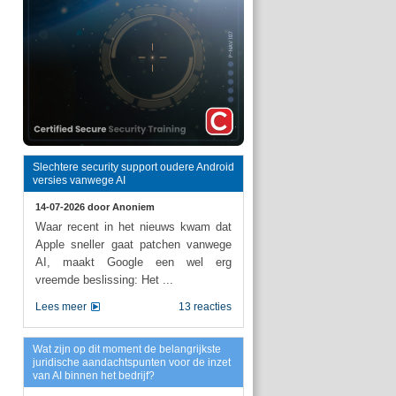
Slechtere security support oudere Android
versies vanwege AI
14-07-2026 door
Anoniem
Waar recent in het nieuws kwam dat
Apple sneller gaat patchen vanwege
AI, maakt Google een wel erg
vreemde beslissing: Het ...
Lees meer
13 reacties
Wat zijn op dit moment de belangrijkste
juridische aandachtspunten voor de inzet
van AI binnen het bedrijf?