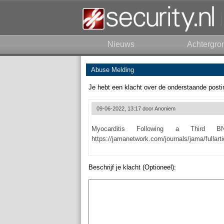
Nieuws
Achtergro
Abuse Melding
Je hebt een klacht over de onderstaande posti
09-06-2022, 13:17 door
Anoniem
Myocarditis Following a Third B
https://jamanetwork.com/journals/jama/fullart
Beschrijf je klacht (Optioneel):