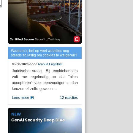
Waarom is het op veel websites nog
steeds zo lastig om cookies te weigeren?
05-08-2026 door
Arnoud Engelfriet
Juridische vraag: Bij cookiebanners
valt me regelmatig op dat "alles
accepteren" veel eenvoudiger is dan
keuzes of zelfs gewoon ...
Lees meer
12 reacties