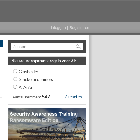
Inloggen
|
Registreren
Zoeken
Nieuwe transparantieregels voor AI:
Glashelder
Smoke and mirrors
Ai Ai Ai
547
8 reacties
Aantal stemmen: