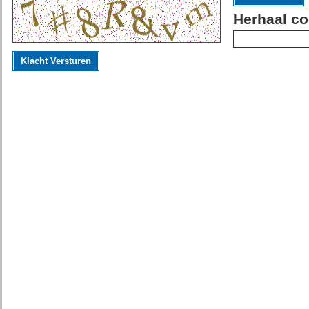
Herhaal co
Klacht Versturen