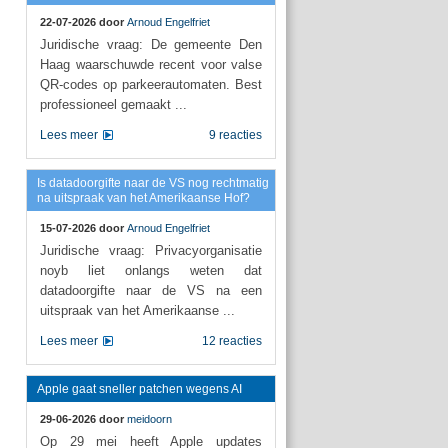
22-07-2026 door
Arnoud Engelfriet
Juridische vraag: De gemeente Den
Haag waarschuwde recent voor valse
QR-codes op parkeerautomaten. Best
professioneel gemaakt ...
Lees meer
9 reacties
Is datadoorgifte naar de VS nog rechtmatig
na uitspraak van het Amerikaanse Hof?
15-07-2026 door
Arnoud Engelfriet
Juridische vraag: Privacyorganisatie
noyb liet onlangs weten dat
datadoorgifte naar de VS na een
uitspraak van het Amerikaanse ...
Lees meer
12 reacties
Apple gaat sneller patchen wegens AI
29-06-2026 door
meidoorn
Op 29 mei heeft Apple updates