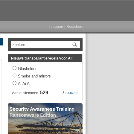
Inloggen
|
Registreren
Zoeken
Nieuwe transparantieregels voor AI:
Glashelder
Smoke and mirrors
Ai Ai Ai
529
8 reacties
Aantal stemmen: