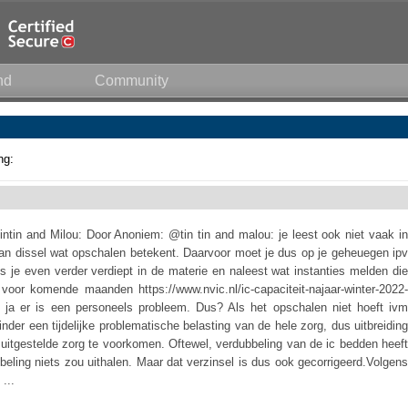
nd
Community
ng:
ntin and Milou: Door Anoniem: @tin tin and malou: je leest ook niet vaak in
n dissel wat opschalen betekent. Daarvoor moet je dus op je geheuegen ipv
ls je even verder verdiept in de materie en naleest wat instanties melden die
voor komende maanden https://www.nvic.nl/ic-capaciteit-najaar-winter-2022-
 ja er is een personeels probleem. Dus? Als het opschalen niet hoeft ivm
der een tijdelijke problematische belasting van de hele zorg, dus uitbreiding
 uitgestelde zorg te voorkomen. Oftewel, verdubbeling van de ic bedden heeft
ubbeling niets zou uithalen. Maar dat verzinsel is dus ook gecorrigeerd.Volgens
...