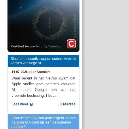
Slechtere security support oudere Android
versies vanwege AI
14-07-2026 door
Anoniem
Waar recent in het nieuws kwam dat
Apple sneller gaat patchen vanwege
AI, maakt Google een wel erg
vreemde beslissing: Het ...
Lees meer
13 reacties
Geldt de betaling van parkeergeld via een
malafide QR-code als een bevrijdende
betaling?