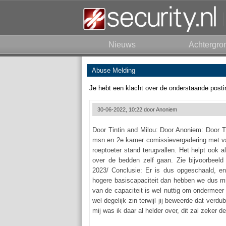
Nieuws
Achtergro
Abuse Melding
Je hebt een klacht over de onderstaande posti
30-06-2022, 10:22 door
Anoniem
Door Tintin and Milou: Door Anoniem: Door Ti
msn en 2e kamer comissievergadering met va
roeptoeter stand terugvallen. Het helpt ook a
over de bedden zelf gaan. Zie bijvoorbeeld 
2023/ Conclusie: Er is dus opgeschaald, en
hogere basiscapaciteit dan hebben we dus min
van de capaciteit is wel nuttig om ondermeer
wel degelijk zin terwijl jij beweerde dat verd
mij was ik daar al helder over, dit zal zeker de 