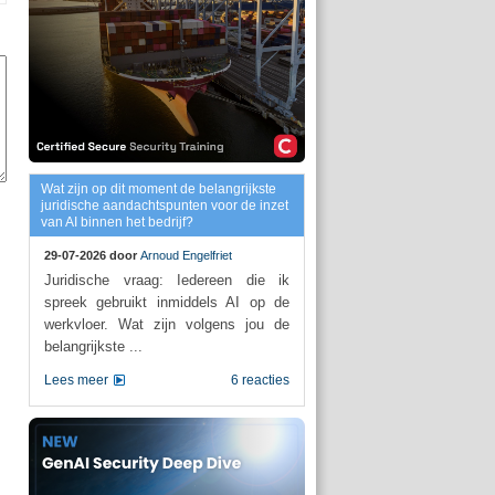
Wat zijn op dit moment de belangrijkste
juridische aandachtspunten voor de inzet
van AI binnen het bedrijf?
29-07-2026 door
Arnoud Engelfriet
Juridische vraag: Iedereen die ik
spreek gebruikt inmiddels AI op de
werkvloer. Wat zijn volgens jou de
belangrijkste ...
Lees meer
6 reacties