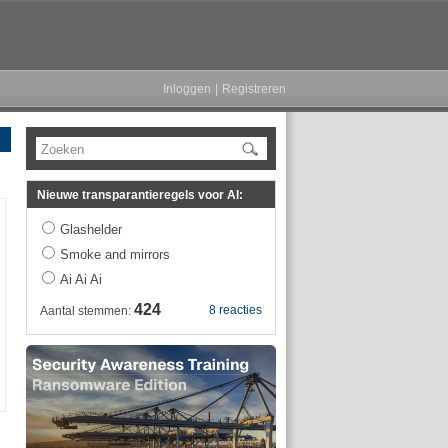
Inloggen
|
Registreren
Zoeken
Nieuwe transparantieregels voor AI:
Glashelder
Smoke and mirrors
Ai Ai Ai
424
8 reacties
Aantal stemmen: