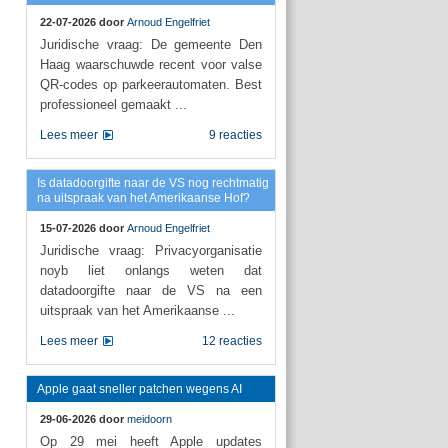
22-07-2026 door
Arnoud Engelfriet
Juridische vraag: De gemeente Den
Haag waarschuwde recent voor valse
QR-codes op parkeerautomaten. Best
professioneel gemaakt ...
Lees meer
9 reacties
Is datadoorgifte naar de VS nog rechtmatig
na uitspraak van het Amerikaanse Hof?
15-07-2026 door
Arnoud Engelfriet
Juridische vraag: Privacyorganisatie
noyb liet onlangs weten dat
datadoorgifte naar de VS na een
uitspraak van het Amerikaanse ...
Lees meer
12 reacties
Apple gaat sneller patchen wegens AI
29-06-2026 door
meidoorn
Op 29 mei heeft Apple updates