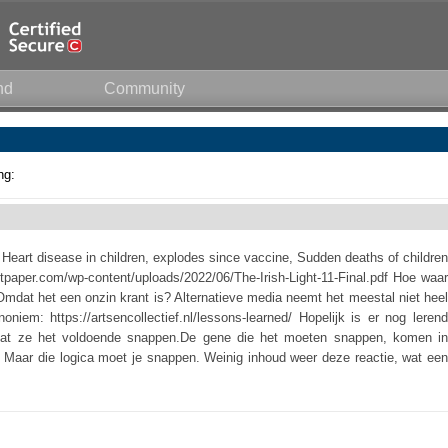
nd
Community
ng:
eart disease in children, explodes since vaccine, Sudden deaths of children
ightpaper.com/wp-content/uploads/2022/06/The-Irish-Light-11-Final.pdf Hoe waar
.Omdat het een onzin krant is? Alternatieve media neemt het meestal niet heel
iem: https://artsencollectief.nl/lessons-learned/ Hopelijk is er nog lerend
at ze het voldoende snappen.De gene die het moeten snappen, komen in
ief. Maar die logica moet je snappen. Weinig inhoud weer deze reactie, wat een