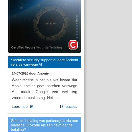
Slechtere security support oudere Android
versies vanwege AI
14-07-2026 door
Anoniem
Waar recent in het nieuws kwam dat
Apple sneller gaat patchen vanwege
AI, maakt Google een wel erg
vreemde beslissing: Het ...
Lees meer
13 reacties
Geldt de betaling van parkeergeld via een
malafide QR-code als een bevrijdende
betaling?