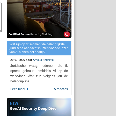
Wat zijn op dit moment de belangrijkste
juridische aandachtspunten voor de inzet
van AI binnen het bedrijf?
29-07-2026 door
Arnoud Engelfriet
Juridische vraag: Iedereen die ik
spreek gebruikt inmiddels AI op de
werkvloer. Wat zijn volgens jou de
belangrijkste ...
Lees meer
5 reacties