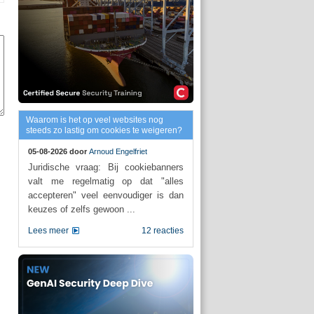
Waarom is het op veel websites nog
steeds zo lastig om cookies te weigeren?
05-08-2026 door
Arnoud Engelfriet
Juridische vraag: Bij cookiebanners
valt me regelmatig op dat "alles
accepteren" veel eenvoudiger is dan
keuzes of zelfs gewoon ...
Lees meer
12 reacties