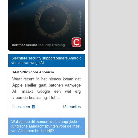
Slechtere security support oudere Android
versies vanwege AI
14-07-2026 door
Anoniem
Waar recent in het nieuws kwam dat
Apple sneller gaat patchen vanwege
AI, maakt Google een wel erg
vreemde beslissing: Het ...
Lees meer
13 reacties
Wat zijn op dit moment de belangrijkste
juridische aandachtspunten voor de inzet
van AI binnen het bedrijf?