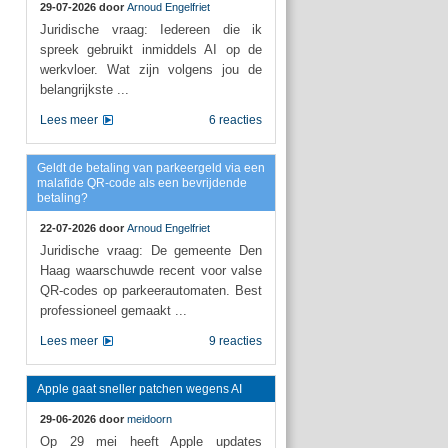
29-07-2026 door
Arnoud Engelfriet
Juridische vraag: Iedereen die ik
spreek gebruikt inmiddels AI op de
werkvloer. Wat zijn volgens jou de
belangrijkste ...
Lees meer
6 reacties
Geldt de betaling van parkeergeld via een
malafide QR-code als een bevrijdende
betaling?
22-07-2026 door
Arnoud Engelfriet
Juridische vraag: De gemeente Den
Haag waarschuwde recent voor valse
QR-codes op parkeerautomaten. Best
professioneel gemaakt ...
Lees meer
9 reacties
Apple gaat sneller patchen wegens AI
29-06-2026 door
meidoorn
Op 29 mei heeft Apple updates