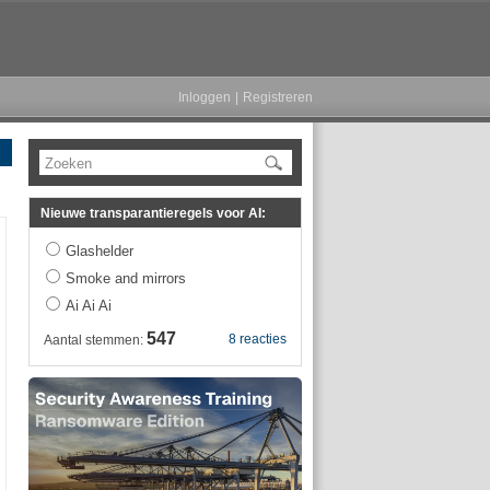
Inloggen
|
Registreren
Zoeken
Nieuwe transparantieregels voor AI:
Glashelder
Smoke and mirrors
Ai Ai Ai
547
8 reacties
Aantal stemmen:
en_