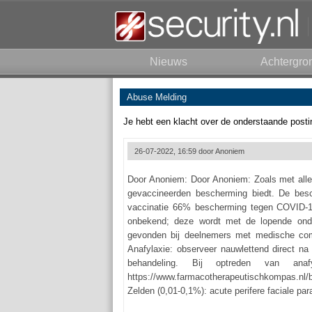
Nieuws
Achtergro
Abuse Melding
Je hebt een klacht over de onderstaande posti
26-07-2022, 16:59 door
Anoniem
Door Anoniem: Door Anoniem: Zoals met alle v
gevaccineerden bescherming biedt. De bes
vaccinatie 66% bescherming tegen COVID-1
onbekend; deze wordt met de lopende onde
gevonden bij deelnemers met medische como
Anafylaxie: observeer nauwlettend direct n
behandeling. Bij optreden van ana
https://www.farmacotherapeutischkompas.nl/
Zelden (0,01-0,1%): acute perifere faciale par