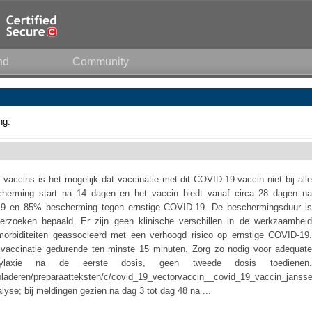
nd
Community
ng:
accins is het mogelijk dat vaccinatie met dit COVID-19-vaccin niet bij alle
cherming start na 14 dagen en het vaccin biedt vanaf circa 28 dagen na
9 en 85% bescherming tegen ernstige COVID-19. De beschermingsduur is
rzoeken bepaald. Er zijn geen klinische verschillen in de werkzaamheid
rbiditeiten geassocieerd met een verhoogd risico op ernstige COVID-19.
a vaccinatie gedurende ten minste 15 minuten. Zorg zo nodig voor adequate
fylaxie na de eerste dosis, geen tweede dosis toedienen.
bladeren/preparaatteksten/c/covid_19_vectorvaccin__covid_19_vaccin_janss
alyse; bij meldingen gezien na dag 3 tot dag 48 na ...