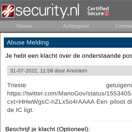
Nieuws
Achtergrond
Commun
Abuse Melding
Je hebt een klacht over de onderstaande pos
31-07-2022, 11:59 door
Anoniem
Trieste get
https://twitter.com/ManoGov/status/15534
cxt=HHwWgsC-nZLx5o4rAAAA Een piloot die
de IC ligt.
Beschrijf je klacht (Optioneel):