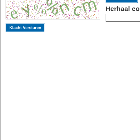
Herhaal co
Klacht Versturen