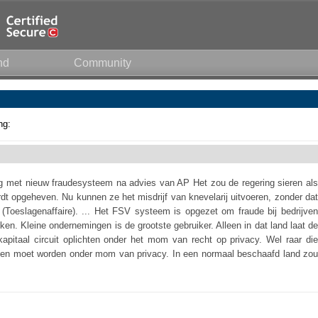
nd
Community
ng:
ig met nieuw fraudesysteem na advies van AP Het zou de regering sieren als
rdt opgeheven. Nu kunnen ze het misdrijf van knevelarij uitvoeren, zonder dat
(Toeslagenaffaire). ... Het FSV systeem is opgezet om fraude bij bedrijven
en. Kleine ondernemingen is de grootste gebruiker. Alleen in dat land laat de
 kapitaal circuit oplichten onder het mom van recht op privacy. Wel raar die
pen moet worden onder mom van privacy. In een normaal beschaafd land zou