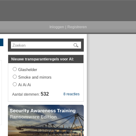
Inloggen
|
Registreren
Zoeken
Nieuwe transparantieregels voor AI:
Glashelder
Smoke and mirrors
Ai Ai Ai
532
8 reacties
Aantal stemmen: