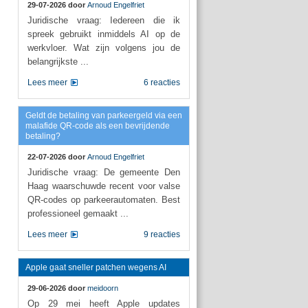
29-07-2026 door
Arnoud Engelfriet
Juridische vraag: Iedereen die ik
spreek gebruikt inmiddels AI op de
werkvloer. Wat zijn volgens jou de
belangrijkste ...
Lees meer
6 reacties
Geldt de betaling van parkeergeld via een
malafide QR-code als een bevrijdende
betaling?
22-07-2026 door
Arnoud Engelfriet
Juridische vraag: De gemeente Den
Haag waarschuwde recent voor valse
QR-codes op parkeerautomaten. Best
professioneel gemaakt ...
Lees meer
9 reacties
Apple gaat sneller patchen wegens AI
29-06-2026 door
meidoorn
Op 29 mei heeft Apple updates