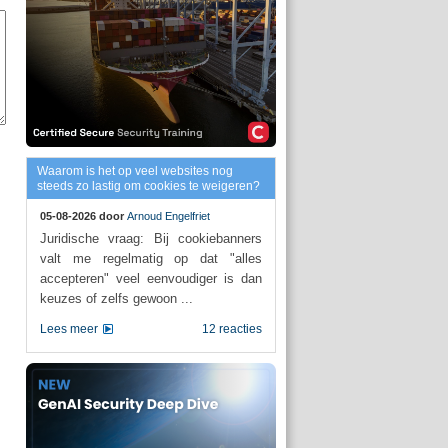
Waarom is het op veel websites nog
steeds zo lastig om cookies te weigeren?
05-08-2026 door
Arnoud Engelfriet
Juridische vraag: Bij cookiebanners
valt me regelmatig op dat "alles
accepteren" veel eenvoudiger is dan
keuzes of zelfs gewoon ...
Lees meer
12 reacties