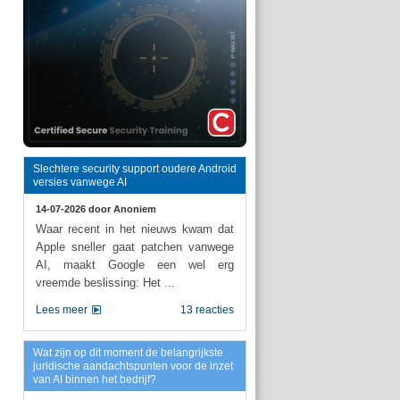
Slechtere security support oudere Android
versies vanwege AI
14-07-2026 door
Anoniem
Waar recent in het nieuws kwam dat
Apple sneller gaat patchen vanwege
AI, maakt Google een wel erg
vreemde beslissing: Het ...
Lees meer
13 reacties
Wat zijn op dit moment de belangrijkste
juridische aandachtspunten voor de inzet
van AI binnen het bedrijf?