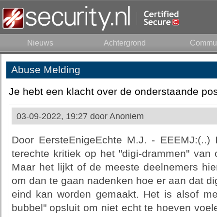
Nieuws
Achtergrond
Commun
Abuse Melding
Je hebt een klacht over de onderstaande pos
03-09-2022, 19:27 door
Anoniem
Door EersteEnigeEchte M.J. - EEEMJ:(..) I
terechte kritiek op het "digi-drammen" van
Maar het lijkt of de meeste deelnemers hie
om dan te gaan nadenken hoe er aan dat di
eind kan worden gemaakt. Het is alsof men
bubbel" opsluit om niet echt te hoeven voel