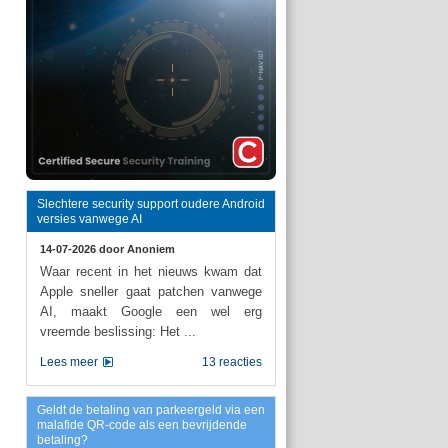
Slechtere security support oudere Android
versies vanwege AI
14-07-2026 door
Anoniem
Waar recent in het nieuws kwam dat
Apple sneller gaat patchen vanwege
AI, maakt Google een wel erg
vreemde beslissing: Het ...
Lees meer
13 reacties
Geldt de betaling van parkeergeld via een
malafide QR-code als een bevrijdende
betaling?