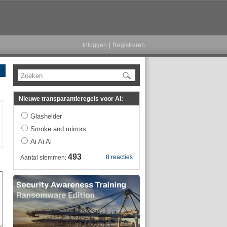
Inloggen
|
Registreren
Zoeken
Nieuwe transparantieregels voor AI:
Glashelder
Smoke and mirrors
Ai Ai Ai
493
8 reacties
Aantal stemmen: