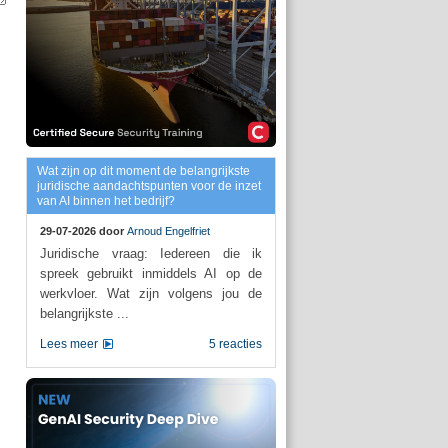
Wat zijn op dit moment de belangrijkste
juridische aandachtspunten voor de inzet
van AI binnen het bedrijf?
29-07-2026 door
Arnoud Engelfriet
Juridische vraag: Iedereen die ik
spreek gebruikt inmiddels AI op de
werkvloer. Wat zijn volgens jou de
belangrijkste ...
Lees meer
5 reacties