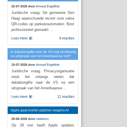
22-07-2026 door
Arnoud Engelfriet
Juridische vraag: De gemeente Den
Haag waarschuwde recent voor valse
QR-codes op parkeerautomaten. Best
professioneel gemaakt ...
Lees meer
9 reacties
Is datadoorgifte naar de VS nog rechtmatig
na uitspraak van het Amerikaanse Hof?
15-07-2026 door
Arnoud Engelfriet
Juridische vraag: Privacyorganisatie
noyb liet onlangs weten dat
datadoorgifte naar de VS na een
uitspraak van het Amerikaanse ...
Lees meer
12 reacties
Apple gaat sneller patchen wegens AI
29-06-2026 door
meidoorn
Op 29 mei heeft Apple updates