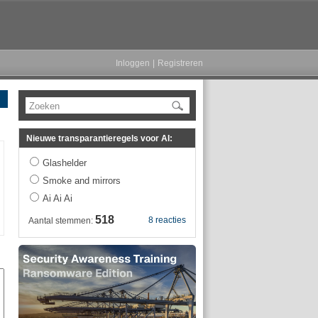
Inloggen
|
Registreren
Zoeken
Nieuwe transparantieregels voor AI:
Glashelder
Smoke and mirrors
Ai Ai Ai
518
8 reacties
Aantal stemmen: