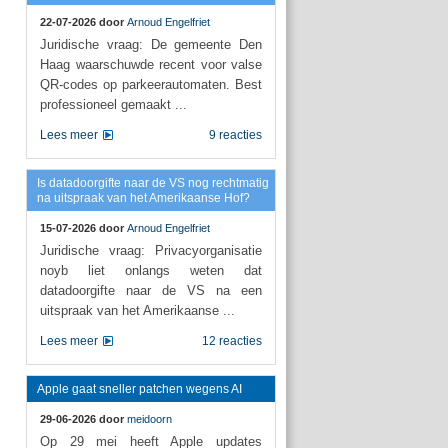
22-07-2026 door
Arnoud Engelfriet
Juridische vraag: De gemeente Den
Haag waarschuwde recent voor valse
QR-codes op parkeerautomaten. Best
professioneel gemaakt ...
Lees meer
9 reacties
Is datadoorgifte naar de VS nog rechtmatig
na uitspraak van het Amerikaanse Hof?
15-07-2026 door
Arnoud Engelfriet
Juridische vraag: Privacyorganisatie
noyb liet onlangs weten dat
datadoorgifte naar de VS na een
uitspraak van het Amerikaanse ...
Lees meer
12 reacties
Apple gaat sneller patchen wegens AI
29-06-2026 door
meidoorn
Op 29 mei heeft Apple updates