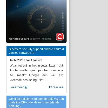
Slechtere security support oudere Android
versies vanwege AI
14-07-2026 door
Anoniem
Waar recent in het nieuws kwam dat
Apple sneller gaat patchen vanwege
AI, maakt Google een wel erg
vreemde beslissing: Het ...
Lees meer
13 reacties
Geldt de betaling van parkeergeld via een
malafide QR-code als een bevrijdende
betaling?