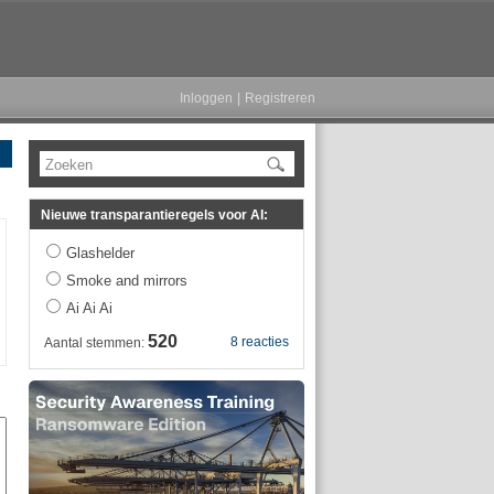
Inloggen
|
Registreren
Zoeken
Nieuwe transparantieregels voor AI:
Glashelder
Smoke and mirrors
Ai Ai Ai
520
8 reacties
Aantal stemmen: