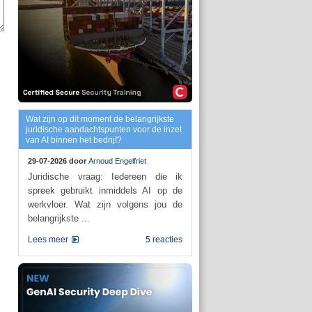
Wat zijn op dit moment de belangrijkste
juridische aandachtspunten voor de inzet
van AI binnen het bedrijf?
29-07-2026 door
Arnoud Engelfriet
Juridische vraag: Iedereen die ik
spreek gebruikt inmiddels AI op de
werkvloer. Wat zijn volgens jou de
belangrijkste ...
Lees meer
5 reacties