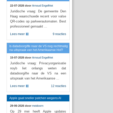
22-07-2026 door
Arnoud Engelfriet
Juridische vraag: De gemeente Den
Haag waarschuwde recent voor valse
QR-codes op parkeerautomaten. Best
professioneel gemaakt ...
Lees meer
9 reacties
Is datadoorgifte naar de VS nog rechtmatig
na uitspraak van het Amerikaanse Hof?
15-07-2026 door
Arnoud Engelfriet
Juridische vraag: Privacyorganisatie
noyb liet onlangs weten dat
datadoorgifte naar de VS na een
uitspraak van het Amerikaanse ...
Lees meer
12 reacties
Apple gaat sneller patchen wegens AI
29-06-2026 door
meidoorn
Op 29 mei heeft Apple updates