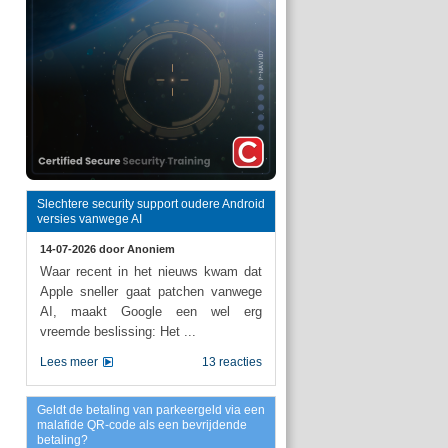
Slechtere security support oudere Android
versies vanwege AI
14-07-2026 door
Anoniem
Waar recent in het nieuws kwam dat
Apple sneller gaat patchen vanwege
AI, maakt Google een wel erg
vreemde beslissing: Het ...
Lees meer
13 reacties
Geldt de betaling van parkeergeld via een
malafide QR-code als een bevrijdende
betaling?