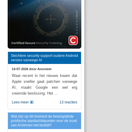
Slechtere security support oudere Android
versies vanwege AI
14-07-2026 door
Anoniem
Waar recent in het nieuws kwam dat
Apple sneller gaat patchen vanwege
AI, maakt Google een wel erg
vreemde beslissing: Het ...
Lees meer
13 reacties
Wat zijn op dit moment de belangrijkste
juridische aandachtspunten voor de inzet
van AI binnen het bedrijf?