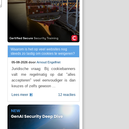
Waarom is het op veel websites nog
steeds zo lastig om cookies te weigeren?
05-08-2026 door
Arnoud Engelfriet
Juridische vraag: Bij cookiebanners
valt me regelmatig op dat "alles
accepteren" veel eenvoudiger is dan
keuzes of zelfs gewoon ...
Lees meer
12 reacties