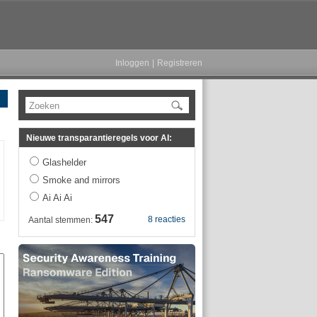
Inloggen
|
Registreren
Zoeken
Nieuwe transparantieregels voor AI:
Glashelder
Smoke and mirrors
Ai Ai Ai
547
8 reacties
Aantal stemmen: