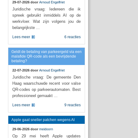
29-07-2026 door
Arnoud Engelfriet
Juridische vraag: Iedereen die ik
spreek gebruikt inmiddels AI op de
werkvloer. Wat zijn volgens jou de
belangrijkste ...
Lees meer
6 reacties
Geldt de betaling van parkeergeld via een
malafide QR-code als een bevrijdende
betaling?
22-07-2026 door
Arnoud Engelfriet
Juridische vraag: De gemeente Den
Haag waarschuwde recent voor valse
QR-codes op parkeerautomaten. Best
professioneel gemaakt ...
Lees meer
9 reacties
Apple gaat sneller patchen wegens AI
29-06-2026 door
meidoorn
Op 29 mei heeft Apple updates