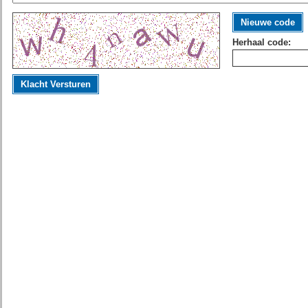
Nieuwe code
Herhaal code:
Klacht Versturen