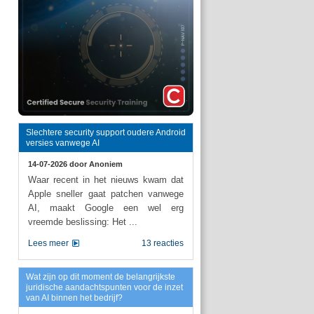
Slechtere security support oudere Android
versies vanwege AI
14-07-2026 door
Anoniem
Waar recent in het nieuws kwam dat
Apple sneller gaat patchen vanwege
AI, maakt Google een wel erg
vreemde beslissing: Het ...
Lees meer
13 reacties
Wat zijn op dit moment de belangrijkste
juridische aandachtspunten voor de inzet
van AI binnen het bedrijf?