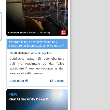
Waarom is het op veel websites nog
steeds zo lastig om cookies te weigeren?
05-08-2026 door
Arnoud Engelfriet
Juridische vraag: Bij cookiebanners
valt me regelmatig op dat "alles
accepteren" veel eenvoudiger is dan
keuzes of zelfs gewoon ...
Lees meer
12 reacties