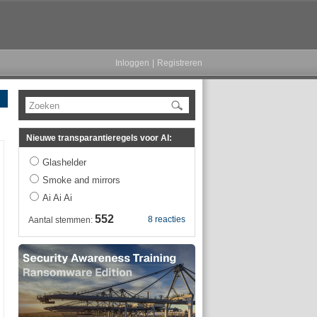
Inloggen
|
Registreren
Zoeken
Nieuwe transparantieregels voor AI:
Glashelder
Smoke and mirrors
Ai Ai Ai
552
8 reacties
Aantal stemmen: