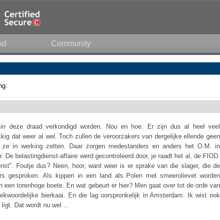
nd
Community
ng:
 in deze draad verkondigd worden. Nou en hoe. Er zijn dus al heel veel
kig dat weer al wel. Toch zullen de veroorzakers van dergelijke ellende geen
n ze in werking zetten. Daar zorgen medestanders en anders het O.M. in
De belastingdienst-affaire werd gecontroleerd door, je raadt het al, de FIOD.
enst". Foutje dus? Neen, hoor, want weer is er sprake van die slager, die de
ers gesproken. Als kippen in een land als Polen met smeerolievet worden
en een torenhoge boete. En wat gebeurt er hier? Men gaat over tot de orde van
ekwoordelijke bierkaai. En die lag oorspronkelijk in Amsterdam. Ik wist ook
ligt. Dat wordt nu wel ...