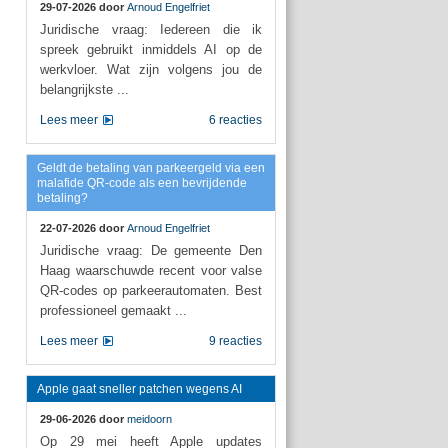
29-07-2026 door
Arnoud Engelfriet
Juridische vraag: Iedereen die ik
spreek gebruikt inmiddels AI op de
werkvloer. Wat zijn volgens jou de
belangrijkste ...
Lees meer
6 reacties
Geldt de betaling van parkeergeld via een
malafide QR-code als een bevrijdende
betaling?
22-07-2026 door
Arnoud Engelfriet
Juridische vraag: De gemeente Den
Haag waarschuwde recent voor valse
QR-codes op parkeerautomaten. Best
professioneel gemaakt ...
Lees meer
9 reacties
Apple gaat sneller patchen wegens AI
29-06-2026 door
meidoorn
Op 29 mei heeft Apple updates