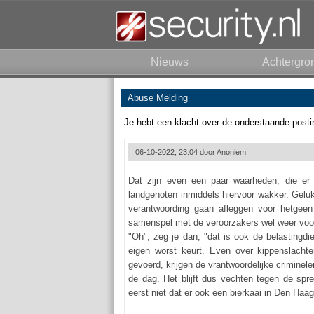
Nieuws
Achtergro
Abuse Melding
Je hebt een klacht over de onderstaande posti
06-10-2022, 23:04 door
Anoniem
Dat zijn even een paar waarheden, die er
landgenoten inmiddels hiervoor wakker. Geluk
verantwoording gaan afleggen voor hetgee
samenspel met de veroorzakers wel weer voor. 
"Oh", zeg je dan, "dat is ook de belastingdi
eigen worst keurt. Even over kippenslacht
gevoerd, krijgen de vrantwoordelijke criminel
de dag. Het blijft dus vechten tegen de spre
eerst niet dat er ook een bierkaai in Den Haag 