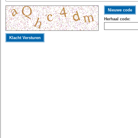
Nieuwe code
Herhaal code:
Klacht Versturen