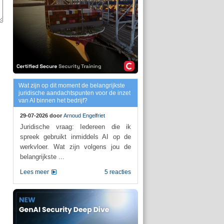
Wat zijn op dit moment de belangrijkste
juridische aandachtspunten voor de inzet
van AI binnen het bedrijf?
29-07-2026 door
Arnoud Engelfriet
Juridische vraag: Iedereen die ik
spreek gebruikt inmiddels AI op de
werkvloer. Wat zijn volgens jou de
belangrijkste ...
Lees meer
5 reacties