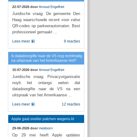
22-07-2026 door
Arnoud Engelfriet
Juridische vraag: De gemeente Den
Haag waarschuwde recent voor valse
QR-codes op parkeerautomaten. Best
professioneel gemaakt ...
Lees meer
9 reacties
Is datadoorgifte naar de VS nog rechtmatig
na uitspraak van het Amerikaanse Hof?
15-07-2026 door
Arnoud Engelfriet
Juridische vraag: Privacyorganisatie
noyb liet onlangs weten dat
datadoorgifte naar de VS na een
uitspraak van het Amerikaanse ...
Lees meer
12 reacties
Apple gaat sneller patchen wegens AI
29-06-2026 door
meidoorn
Op 29 mei heeft Apple updates