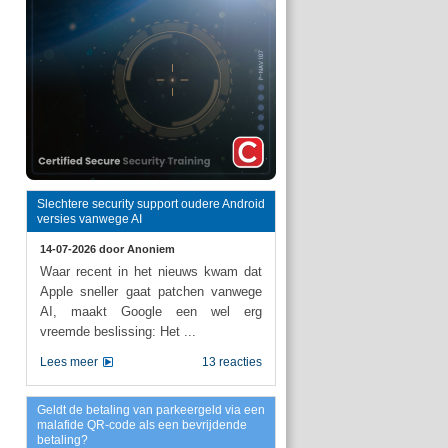
Slechtere security support oudere Android
versies vanwege AI
14-07-2026 door
Anoniem
Waar recent in het nieuws kwam dat
Apple sneller gaat patchen vanwege
AI, maakt Google een wel erg
vreemde beslissing: Het ...
Lees meer
13 reacties
Geldt de betaling van parkeergeld via een
malafide QR-code als een bevrijdende
betaling?