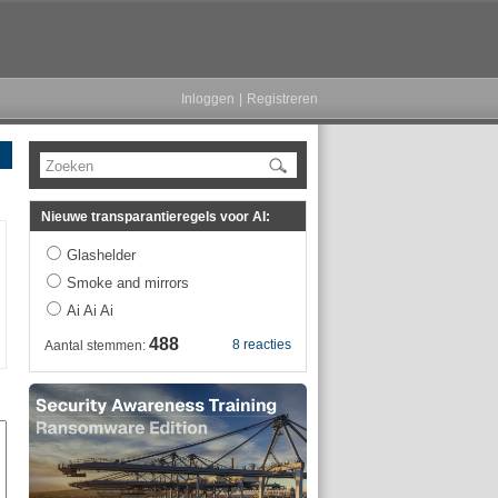
Inloggen
|
Registreren
Zoeken
Nieuwe transparantieregels voor AI:
Glashelder
Smoke and mirrors
Ai Ai Ai
488
8 reacties
Aantal stemmen: