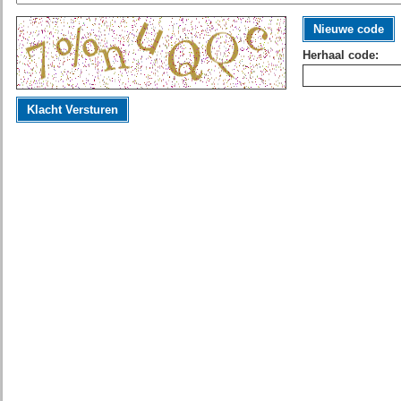
Nieuwe code
Herhaal code:
Klacht Versturen