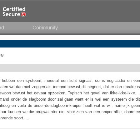
nd
Community
ng:
We hebben een systeem, meestal een licht signaal, soms nog audio en een
Laten we dan niet zeggen als iemand bewust dit negeert, dat er dan sprake is
gewoon bewust het gevaar opzoeken. Typisch het geval van ikke-ikke-ikke....
iemand onder de slagboom door zal gaan want er is wel een systeem die dit
mhoog en voila de onder-de-slagboom-kruiper heeft wat ie wil, namelijk geen
maar kunnen we die brugwachter niet voor zien van een sniper riffle, daarmee
rvende soort.....