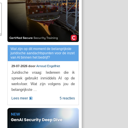
Wat zijn op dit moment de belangrijkste
juridische aandachtspunten voor de inzet
van AI binnen het bedrijf?
29-07-2026 door
Arnoud Engelfriet
Juridische vraag: Iedereen die ik
spreek gebruikt inmiddels AI op de
werkvloer. Wat zijn volgens jou de
belangrijkste ...
Lees meer
5 reacties