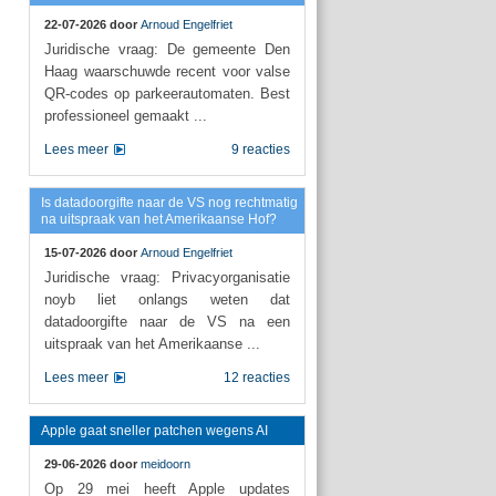
22-07-2026 door
Arnoud Engelfriet
Juridische vraag: De gemeente Den
Haag waarschuwde recent voor valse
QR-codes op parkeerautomaten. Best
professioneel gemaakt ...
Lees meer
9 reacties
Is datadoorgifte naar de VS nog rechtmatig
na uitspraak van het Amerikaanse Hof?
15-07-2026 door
Arnoud Engelfriet
Juridische vraag: Privacyorganisatie
noyb liet onlangs weten dat
datadoorgifte naar de VS na een
uitspraak van het Amerikaanse ...
Lees meer
12 reacties
Apple gaat sneller patchen wegens AI
29-06-2026 door
meidoorn
Op 29 mei heeft Apple updates