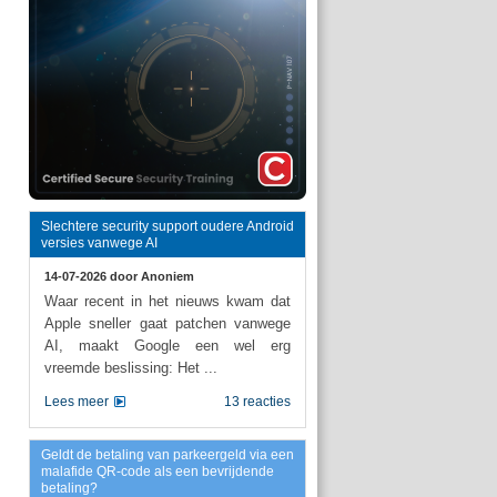
Slechtere security support oudere Android
versies vanwege AI
14-07-2026 door
Anoniem
Waar recent in het nieuws kwam dat
Apple sneller gaat patchen vanwege
AI, maakt Google een wel erg
vreemde beslissing: Het ...
Lees meer
13 reacties
Geldt de betaling van parkeergeld via een
malafide QR-code als een bevrijdende
betaling?