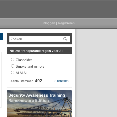
Inloggen
|
Registreren
Zoeken
Nieuwe transparantieregels voor AI:
Glashelder
Smoke and mirrors
Ai Ai Ai
492
8 reacties
Aantal stemmen: