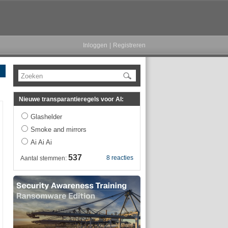
Inloggen
|
Registreren
Zoeken
Nieuwe transparantieregels voor AI:
Glashelder
Smoke and mirrors
Ai Ai Ai
537
8 reacties
Aantal stemmen: