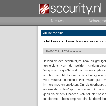
Nieuws
Achtergro
Abuse Melding
Je hebt een klacht over de onderstaande posti
10-01-2023, 12:07 door
Anoniem
Ik vind dit een bedenkelijke zaak en getuige
tunnelvisie van de politie. Kindermisbr
'Fingerspitzengefühl' nodig is om enerzijds 
niet ten onrechte hiervan te beschuldigen of i
voor misbruik aanbiedt). Het zwaartepunt mo
immers moeten oppikken. Om dit überhaupt te 
en ken de ouders/ gezinssituaties. Bij de sc
geen flauw benul hadden van het niet beschik
minder met taboes omgeven dan kindermisbrui