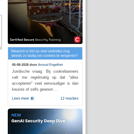
Waarom is het op veel websites nog
steeds zo lastig om cookies te weigeren?
05-08-2026 door
Arnoud Engelfriet
Juridische vraag: Bij cookiebanners
valt me regelmatig op dat "alles
accepteren" veel eenvoudiger is dan
keuzes of zelfs gewoon ...
Lees meer
12 reacties