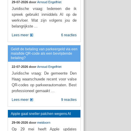
29-07-2026 door
Arnoud Engelfriet
Juridische vraag: Iedereen die ik
spreek gebruikt inmiddels AI op de
werkvloer. Wat zijn volgens jou de
belangrijkste ...
Lees meer
6 reacties
Geldt de betaling van parkeergeld via een
malafide QR-code als een bevrijdende
betaling?
22-07-2026 door
Arnoud Engelfriet
Juridische vraag: De gemeente Den
Haag waarschuwde recent voor valse
QR-codes op parkeerautomaten. Best
professioneel gemaakt ...
Lees meer
9 reacties
Apple gaat sneller patchen wegens AI
29-06-2026 door
meidoorn
Op 29 mei heeft Apple updates