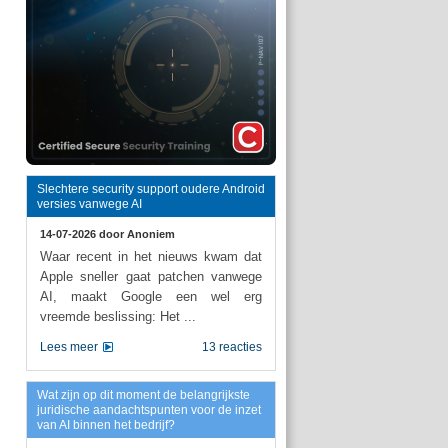
Slechtere security support oudere Android
versies vanwege AI
14-07-2026 door
Anoniem
Waar recent in het nieuws kwam dat
Apple sneller gaat patchen vanwege
AI, maakt Google een wel erg
vreemde beslissing: Het ...
Lees meer
13 reacties
Wat zijn op dit moment de belangrijkste
juridische aandachtspunten voor de inzet
van AI binnen het bedrijf?