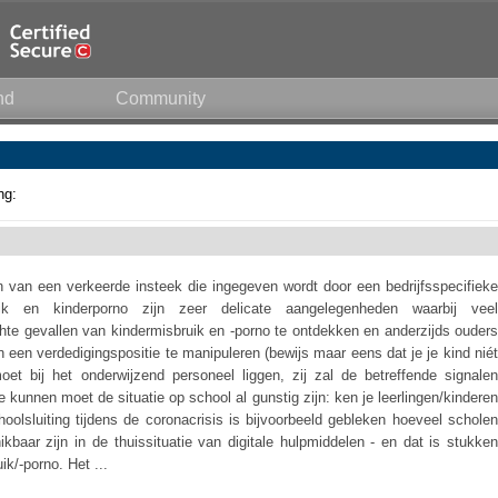
nd
Community
ng:
n van een verkeerde insteek die ingegeven wordt door een bedrijfsspecifieke
uik en kinderporno zijn zeer delicate aangelegenheden waarbij veel
echte gevallen van kindermisbruik en -porno te ontdekken en anderzijds ouders
n een verdedigingspositie te manipuleren (bewijs maar eens dat je je kind niét
et bij het onderwijzend personeel liggen, zij zal de betreffende signalen
kunnen moet de situatie op school al gunstig zijn: ken je leerlingen/kinderen
hoolsluiting tijdens de coronacrisis is bijvoorbeeld gebleken hoeveel scholen
baar zijn in de thuissituatie van digitale hulpmiddelen - en dat is stukken
k/-porno. Het ...