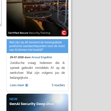
Wat zijn op dit moment de belangrijkste
juridische aandachtspunten voor de inzet
van AI binnen het bedrijf?
29-07-2026 door
Arnoud Engelfriet
Juridische vraag: Iedereen die ik
spreek gebruikt inmiddels AI op de
werkvloer. Wat zijn volgens jou de
belangrijkste ...
Lees meer
5 reacties