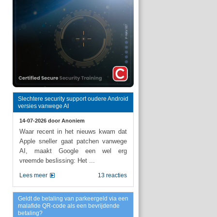
Slechtere security support oudere Android
versies vanwege AI
14-07-2026 door
Anoniem
Waar recent in het nieuws kwam dat
Apple sneller gaat patchen vanwege
AI, maakt Google een wel erg
vreemde beslissing: Het ...
Lees meer
13 reacties
Geldt de betaling van parkeergeld via een
malafide QR-code als een bevrijdende
betaling?