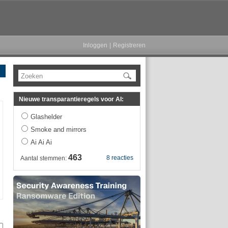
Inloggen
|
Registreren
Zoeken
Nieuwe transparantieregels voor AI:
Glashelder
Smoke and mirrors
Ai Ai Ai
463
8 reacties
Aantal stemmen: