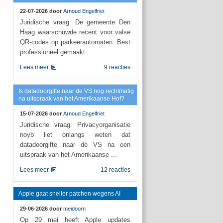
22-07-2026 door
Arnoud Engelfriet
Juridische vraag: De gemeente Den
Haag waarschuwde recent voor valse
QR-codes op parkeerautomaten. Best
professioneel gemaakt ...
Lees meer
9 reacties
Is datadoorgifte naar de VS nog rechtmatig
na uitspraak van het Amerikaanse Hof?
15-07-2026 door
Arnoud Engelfriet
Juridische vraag: Privacyorganisatie
noyb liet onlangs weten dat
datadoorgifte naar de VS na een
uitspraak van het Amerikaanse ...
Lees meer
12 reacties
Apple gaat sneller patchen wegens AI
29-06-2026 door
meidoorn
Op 29 mei heeft Apple updates