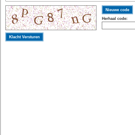
Nieuwe code
Herhaal code:
Klacht Versturen