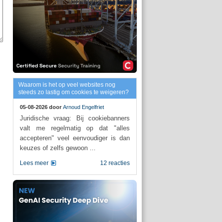
Waarom is het op veel websites nog
steeds zo lastig om cookies te weigeren?
05-08-2026 door
Arnoud Engelfriet
Juridische vraag: Bij cookiebanners
valt me regelmatig op dat "alles
accepteren" veel eenvoudiger is dan
keuzes of zelfs gewoon ...
Lees meer
12 reacties