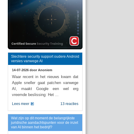
Slechtere security support oudere Android
versies vanwege AI
14-07-2026 door
Anoniem
Waar recent in het nieuws kwam dat
Apple sneller gaat patchen vanwege
AI, maakt Google een wel erg
vreemde beslissing: Het ...
Lees meer
13 reacties
Wat zijn op dit moment de belangrijkste
juridische aandachtspunten voor de inzet
van AI binnen het bedrijf?