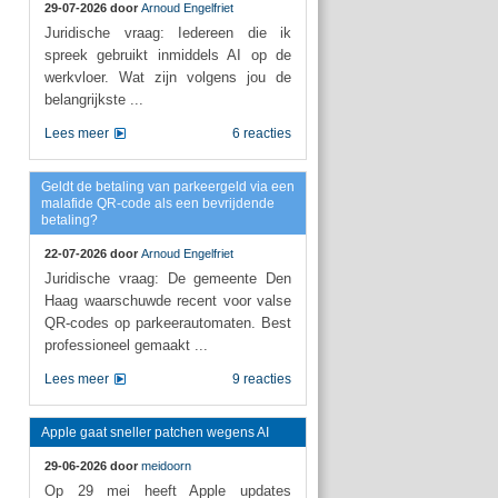
29-07-2026 door
Arnoud Engelfriet
Juridische vraag: Iedereen die ik
spreek gebruikt inmiddels AI op de
werkvloer. Wat zijn volgens jou de
belangrijkste ...
Lees meer
6 reacties
Geldt de betaling van parkeergeld via een
malafide QR-code als een bevrijdende
betaling?
22-07-2026 door
Arnoud Engelfriet
Juridische vraag: De gemeente Den
Haag waarschuwde recent voor valse
QR-codes op parkeerautomaten. Best
professioneel gemaakt ...
Lees meer
9 reacties
Apple gaat sneller patchen wegens AI
29-06-2026 door
meidoorn
Op 29 mei heeft Apple updates