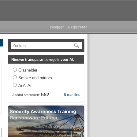
Inloggen
|
Registreren
Zoeken
Nieuwe transparantieregels voor AI:
Glashelder
Smoke and mirrors
Ai Ai Ai
552
8 reacties
Aantal stemmen: