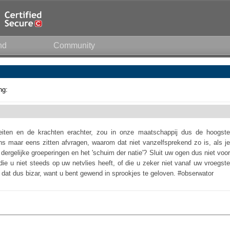
nd
Community
ng:
iteiten en de krachten erachter, zou in onze maatschappij dus de hoogste
ns maar eens zitten afvragen, waarom dat niet vanzelfsprekend zo is, als je
dergelijke groeperingen en het 'schuim der natie'? Sluit uw ogen dus niet voor
 die u niet steeds op uw netvlies heeft, of die u zeker niet vanaf uw vroegste
 is dat dus bizar, want u bent gewend in sprookjes te geloven. #obserwator