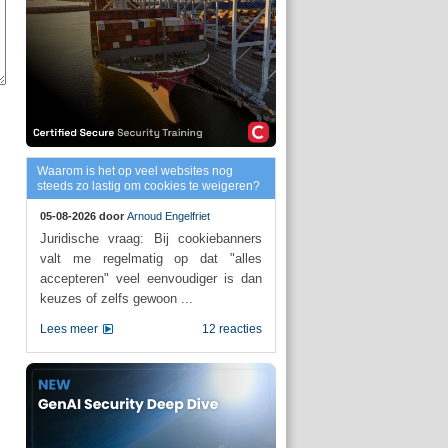
Waarom is het op veel websites nog
steeds zo lastig om cookies te weigeren?
05-08-2026 door
Arnoud Engelfriet
Juridische vraag: Bij cookiebanners
valt me regelmatig op dat "alles
accepteren" veel eenvoudiger is dan
keuzes of zelfs gewoon ...
Lees meer
12 reacties