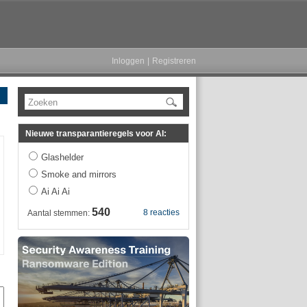
Inloggen
|
Registreren
Zoeken
Nieuwe transparantieregels voor AI:
Glashelder
Smoke and mirrors
Ai Ai Ai
540
8 reacties
Aantal stemmen: