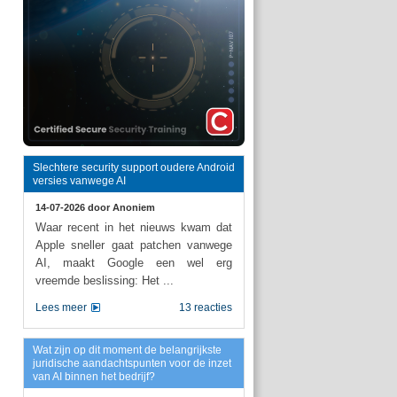
Slechtere security support oudere Android
versies vanwege AI
14-07-2026 door
Anoniem
Waar recent in het nieuws kwam dat
Apple sneller gaat patchen vanwege
AI, maakt Google een wel erg
vreemde beslissing: Het ...
Lees meer
13 reacties
Wat zijn op dit moment de belangrijkste
juridische aandachtspunten voor de inzet
van AI binnen het bedrijf?