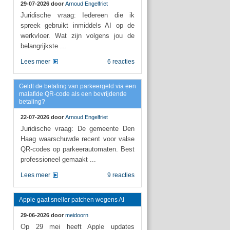
29-07-2026 door
Arnoud Engelfriet
Juridische vraag: Iedereen die ik
spreek gebruikt inmiddels AI op de
werkvloer. Wat zijn volgens jou de
belangrijkste ...
Lees meer
6 reacties
Geldt de betaling van parkeergeld via een
malafide QR-code als een bevrijdende
betaling?
22-07-2026 door
Arnoud Engelfriet
Juridische vraag: De gemeente Den
Haag waarschuwde recent voor valse
QR-codes op parkeerautomaten. Best
professioneel gemaakt ...
Lees meer
9 reacties
Apple gaat sneller patchen wegens AI
29-06-2026 door
meidoorn
Op 29 mei heeft Apple updates