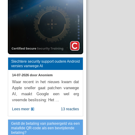
Slechtere security support oudere Android
versies vanwege AI
14-07-2026 door
Anoniem
Waar recent in het nieuws kwam dat
Apple sneller gaat patchen vanwege
AI, maakt Google een wel erg
vreemde beslissing: Het ...
Lees meer
13 reacties
Geldt de betaling van parkeergeld via een
malafide QR-code als een bevrijdende
betaling?