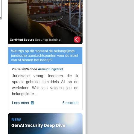
Wat zijn op dit moment de belangrijkste
juridische aandachtspunten voor de inzet
van AI binnen het bedrijf?
29-07-2026 door
Arnoud Engelfriet
Juridische vraag: Iedereen die ik
spreek gebruikt inmiddels AI op de
werkvloer. Wat zijn volgens jou de
belangrijkste ...
Lees meer
5 reacties