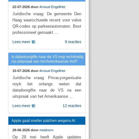
22-07-2026 door
Arnoud Engelfriet
Juridische vraag: De gemeente Den
Haag waarschuwde recent voor valse
QR-codes op parkeerautomaten. Best
professioneel gemaakt ...
Lees meer
9 reacties
Is datadoorgifte naar de VS nog rechtmatig
na uitspraak van het Amerikaanse Hof?
15-07-2026 door
Arnoud Engelfriet
Juridische vraag: Privacyorganisatie
noyb liet onlangs weten dat
datadoorgifte naar de VS na een
uitspraak van het Amerikaanse ...
Lees meer
12 reacties
Apple gaat sneller patchen wegens AI
29-06-2026 door
meidoorn
Op 29 mei heeft Apple updates