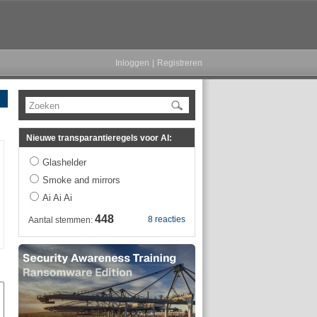
Inloggen
|
Registreren
Zoeken
Nieuwe transparantieregels voor AI:
Glashelder
Smoke and mirrors
Ai Ai Ai
448
8 reacties
Aantal stemmen: