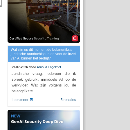
Wat zijn op dit moment de belangrijkste
juridische aandachtspunten voor de inzet
van AI binnen het bedrijf?
29-07-2026 door
Arnoud Engelfriet
Juridische vraag: Iedereen die ik
spreek gebruikt inmiddels AI op de
werkvloer. Wat zijn volgens jou de
belangrijkste ...
Lees meer
5 reacties