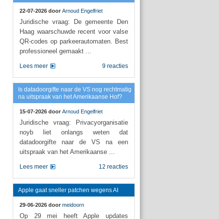
22-07-2026 door
Arnoud Engelfriet
Juridische vraag: De gemeente Den
Haag waarschuwde recent voor valse
QR-codes op parkeerautomaten. Best
professioneel gemaakt ...
Lees meer
9 reacties
Is datadoorgifte naar de VS nog rechtmatig
na uitspraak van het Amerikaanse Hof?
15-07-2026 door
Arnoud Engelfriet
Juridische vraag: Privacyorganisatie
noyb liet onlangs weten dat
datadoorgifte naar de VS na een
uitspraak van het Amerikaanse ...
Lees meer
12 reacties
Apple gaat sneller patchen wegens AI
29-06-2026 door
meidoorn
Op 29 mei heeft Apple updates