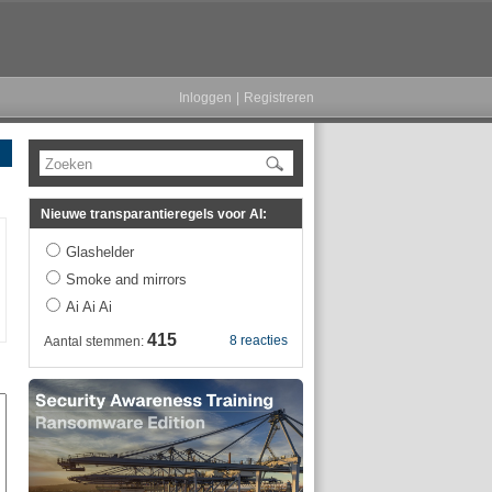
Inloggen
|
Registreren
Zoeken
Nieuwe transparantieregels voor AI:
Glashelder
Smoke and mirrors
Ai Ai Ai
415
8 reacties
Aantal stemmen: