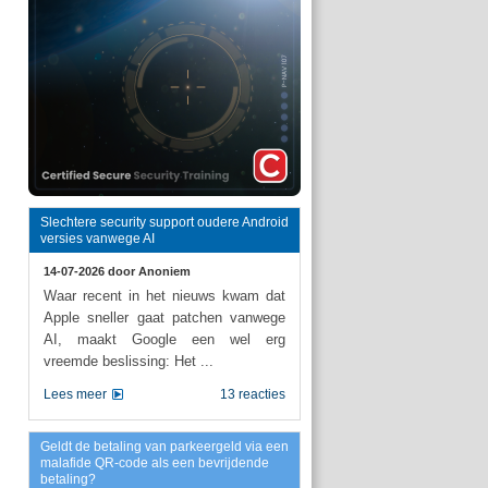
Slechtere security support oudere Android
versies vanwege AI
14-07-2026 door
Anoniem
Waar recent in het nieuws kwam dat
Apple sneller gaat patchen vanwege
AI, maakt Google een wel erg
vreemde beslissing: Het ...
Lees meer
13 reacties
Geldt de betaling van parkeergeld via een
malafide QR-code als een bevrijdende
betaling?